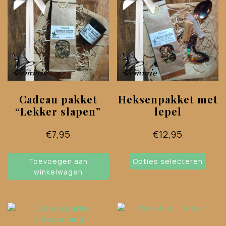
Cadeau pakket
Heksenpakket met
“Lekker slapen”
lepel
€
7,95
€
12,95
Dit
Toevoegen aan
Opties selecteren
prod
winkelwagen
heef
meer
varia
Deze
opti