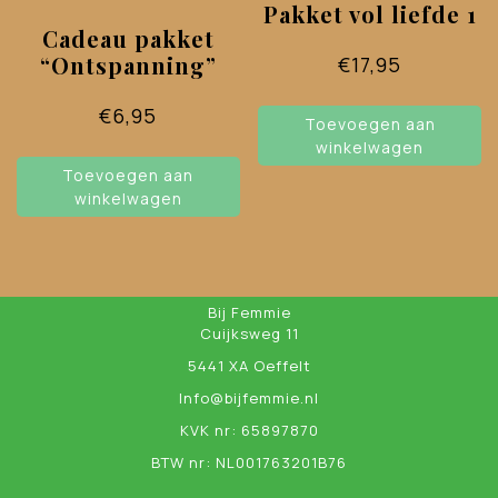
kan
Pakket vol liefde 1
geko
Cadeau pakket
word
“Ontspanning”
€
17,95
op
de
€
6,95
Toevoegen aan
prod
winkelwagen
Toevoegen aan
winkelwagen
Bij Femmie
Cuijksweg 11
5441 XA Oeffelt
Info@bijfemmie.nl
KVK nr: 65897870
BTW nr: NL001763201B76