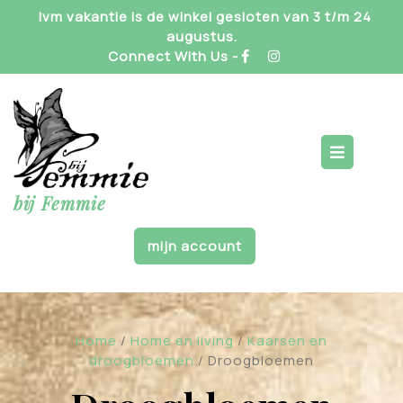
Skip
Ivm vakantie is de winkel gesloten van 3 t/m 24
to
augustus.
content
Connect With Us -
Op
But
bij Femmie
mijn account
Home
/
Home en living
/
Kaarsen en
droogbloemen
/ Droogbloemen