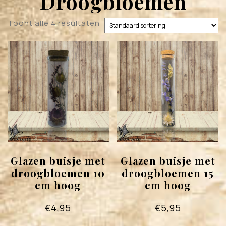
Droogbloemen
Toont alle 4 resultaten
Glazen buisje met
Glazen buisje met
droogbloemen 10
droogbloemen 15
cm hoog
cm hoog
€
4,95
€
5,95
Dit
Dit