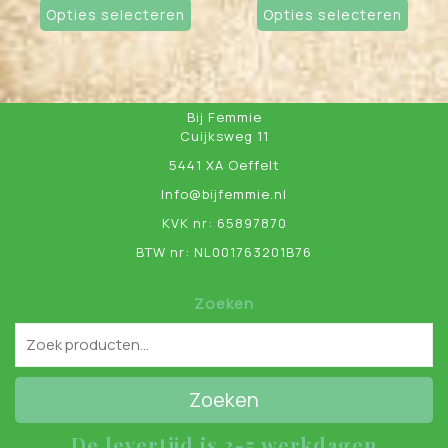
Opties selecteren
product
Opties selecteren
prod
heeft
heef
meerdere
meer
variaties.
varia
Deze
Deze
Bij Femmie
optie
opti
Cuijksweg 11
kan
kan
5441 XA Oeffelt
gekozen
geko
worden
word
Info@bijfemmie.nl
op
op
KVK nr: 65897870
de
de
BTW nr: NL001763201B76
productpagina
prod
Zoeken
Zoeken
De levertijd is 3-5 werkdagen