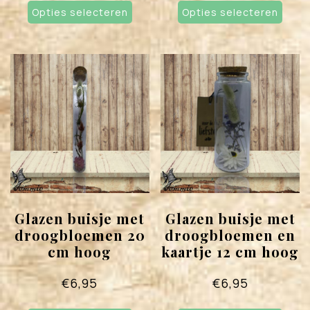
Opties selecteren
product
Opties selecteren
prod
heeft
heef
meerdere
meer
variaties.
varia
Deze
Deze
optie
opti
kan
kan
gekozen
geko
worden
word
op
op
de
de
productpagina
prod
Glazen buisje met
Glazen buisje met
droogbloemen 20
droogbloemen en
cm hoog
kaartje 12 cm hoog
€
6,95
€
6,95
Dit
Dit