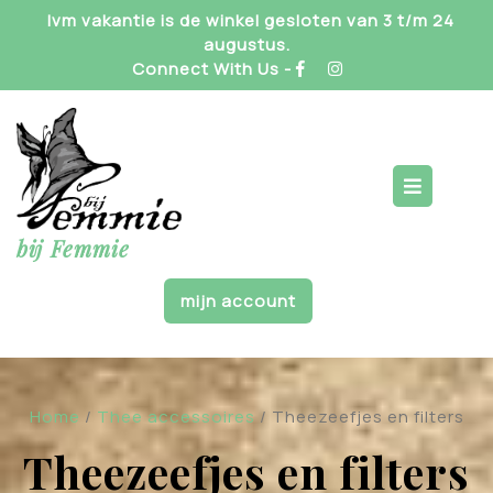
Skip
Ivm vakantie is de winkel gesloten van 3 t/m 24
to
augustus.
content
Connect With Us -
Op
But
bij Femmie
mijn account
Home
/
Thee accessoires
/ Theezeefjes en filters
Theezeefjes en filters