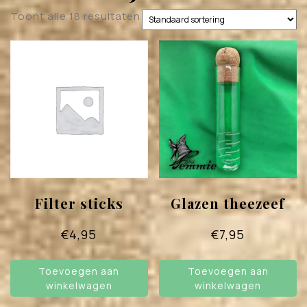
Toont alle 18 resultaten
Filter sticks
Glazen theezeef
€
4,95
€
7,95
Toevoegen aan
Toevoegen aan
winkelwagen
winkelwagen