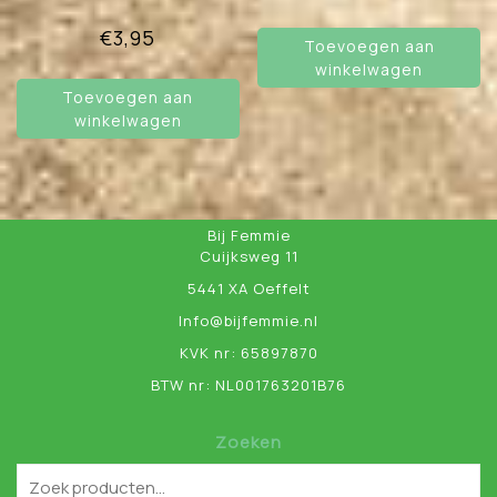
€
3,95
Toevoegen aan
winkelwagen
Toevoegen aan
winkelwagen
Bij Femmie
Cuijksweg 11
5441 XA Oeffelt
Info@bijfemmie.nl
KVK nr: 65897870
BTW nr: NL001763201B76
Zoeken