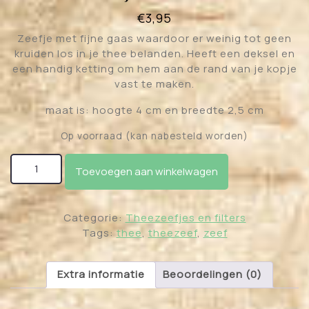
€
3,95
Zeefje met fijne gaas waardoor er weinig tot geen
kruiden los in je thee belanden. Heeft een deksel en
een handig ketting om hem aan de rand van je kopje
vast te maken.
maat is: hoogte 4 cm en breedte 2,5 cm
Op voorraad (kan nabesteld worden)
Thee zeefje container klein aantal
Toevoegen aan winkelwagen
Categorie:
Theezeefjes en filters
Tags:
thee
,
theezeef
,
zeef
Extra informatie
Beoordelingen (0)