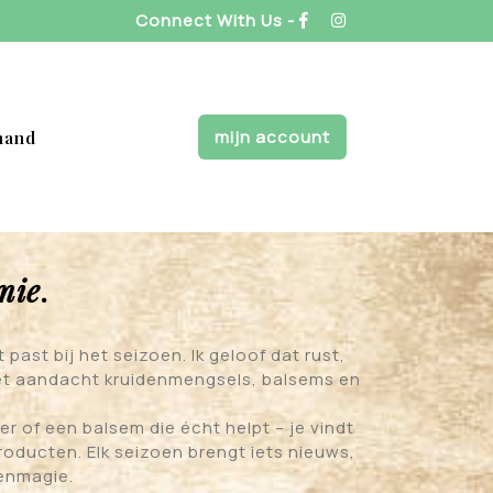
Connect With Us -
mijn account
mand
mie
.
past bij het seizoen. Ik geloof dat rust,
 met aandacht kruidenmengsels, balsems en
 of een balsem die écht helpt – je vindt
roducten. Elk seizoen brengt iets nieuws,
denmagie.