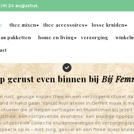
 t/m 24 augustus.
e
thee mixen
thee accessoires
losse kruiden
au pakketten
home en living
verzorging
winkel
act
p gerust even binnen bij
Bij Fem
 rust, geurige kopjes thee en een verzorgend ritueel dat 
and in hand gaan. Vanuit mijn atelier in Oeffelt maak ik
rituelen die je helpen vertragen en thuiskomen bij jezelf.
ijsthee, een rustgevende avondmix, een kruidige oppepper
jn uitgebreide collectie kruidenmelanges en verzorgingsp
speel ik op in – met zorg, gevoel en een flinke dosis krui