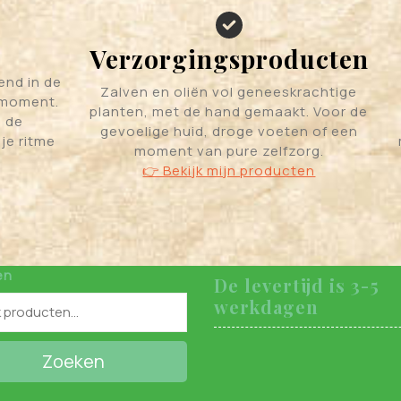
Verzorgingsproducten
end in de
Zalven en oliën vol geneeskrachtige
 moment.
planten, met de hand gemaakt. Voor de
n de
gevoelige huid, droge voeten of een
je ritme
moment van pure zelfzorg.
👉 Bekijk mijn producten
en
De levertijd is 3-5
werkdagen
Zoeken