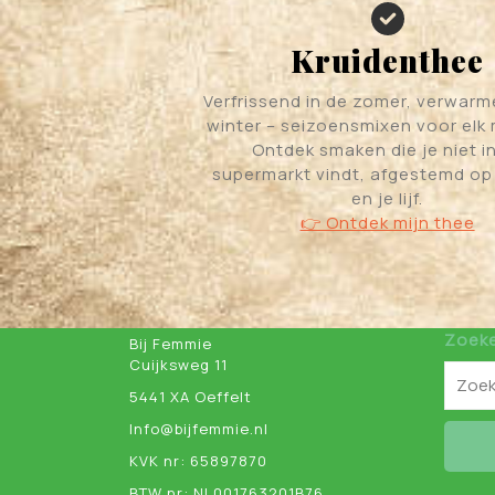
Kruidenthee
Verfrissend in de zomer, verwarm
winter – seizoensmixen voor elk
Ontdek smaken die je niet i
supermarkt vindt, afgestemd op 
en je lijf.
👉 Ontdek mijn thee
Zoek
Bij Femmie
Cuijksweg 11
5441 XA Oeffelt
Info@bijfemmie.nl
KVK nr: 65897870
BTW nr: NL001763201B76