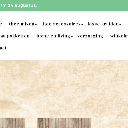
 t/m 24 augustus.
e
thee mixen
thee accessoires
losse kruiden
au pakketten
home en living
verzorging
winkel
act