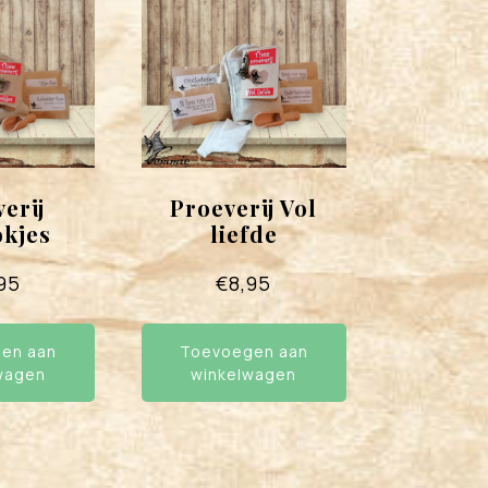
erij
Proeverij Vol
kjes
liefde
95
€
8,95
en aan
Toevoegen aan
wagen
winkelwagen