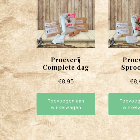
Proeverij
Proev
Complete dag
Sproo
€
8,95
€
8,
Toevoegen aan
Toevoeg
winkelwagen
winkel