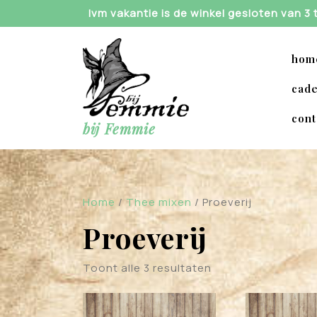
Skip
Ivm vakantie is de winkel gesloten van 3
to
content
hom
cade
cont
bij Femmie
Home
/
Thee mixen
/ Proeverij
Proeverij
Toont alle 3 resultaten