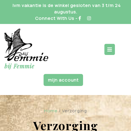
Skip
Ivm vakantie is de winkel gesloten van 3 t/m 24
to
augustus.
content
Connect With Us -
Op
But
bij Femmie
mijn account
Home
/ Verzorging
Verzorging