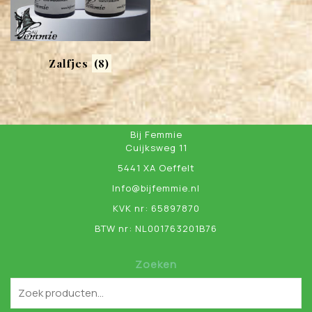
Zalfjes
(8)
Bij Femmie
Cuijksweg 11
5441 XA Oeffelt
Info@bijfemmie.nl
KVK nr: 65897870
BTW nr: NL001763201B76
Zoeken