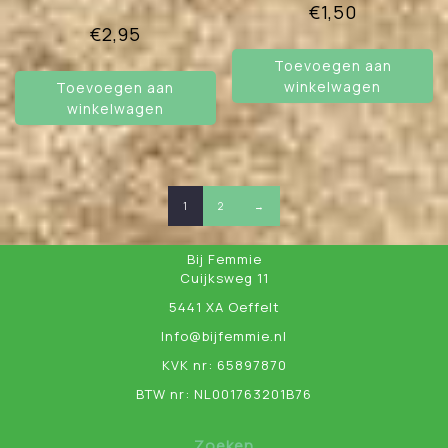
€
1,50
€
2,95
Toevoegen aan
winkelwagen
Toevoegen aan
winkelwagen
1
2
→
Bij Femmie
Cuijksweg 11
5441 XA Oeffelt
Info@bijfemmie.nl
KVK nr: 65897870
BTW nr: NL001763201B76
Zoeken