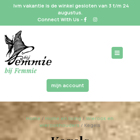
Skip
Ivm vakantie is de winkel gesloten van 3 t/m 24
to
augustus.
content
Connect With Us -
Op
But
bij Femmie
mijn account
Home
/
Home en living
/
Wierook en
wierookhouders
/ Kegels