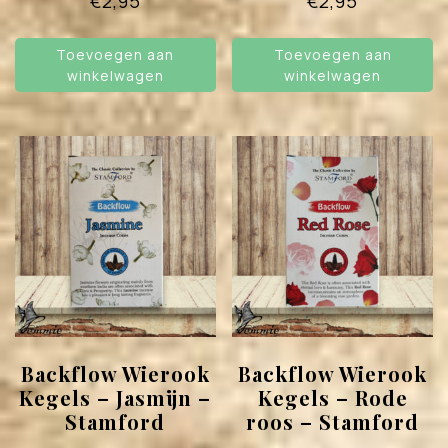
€
2,95
€
2,95
Toevoegen aan
Toevoegen aan
winkelwagen
winkelwagen
Backflow Wierook
Backflow Wierook
Kegels – Jasmijn –
Kegels – Rode
Stamford
roos – Stamford