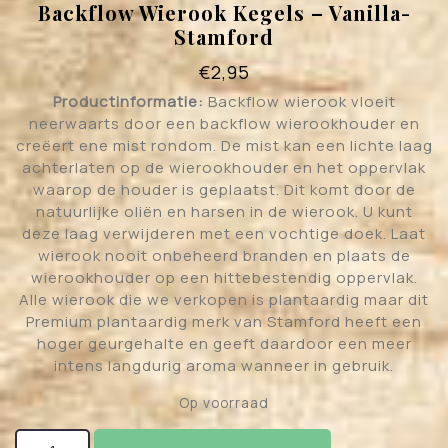
Backflow Wierook Kegels – Vanilla-
Stamford
€
2,95
Productinformatie:
Backflow wierook vloeit
neerwaarts door een backflow wierookhouder en
creëert ene mist rondom. De mist kan een lichte laag
achterlaten op de wierookhouder en het oppervlak
waarop de houder is geplaatst. Dit komt door de
natuurlijke oliën en harsen in de wierook. U kunt
deze laag verwijderen met een vochtige doek. Laat
wierook nooit onbeheerd branden en plaats de
wierookhouder op een hittebestendig oppervlak.
Alle wierook die we verkopen is plantaardig maar dit
Premium plantaardig merk van Stamford heeft een
hoger geurgehalte en geeft daardoor een meer
intens langdurig aroma wanneer in gebruik.
Op voorraad
Backflow Wierook Kegels - Vanilla- Stamford aantal