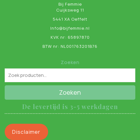
Bij Femmie
Cuijksweg 11
5441 XA Oeffelt
Info@bijfemmie.nl
KVK nr: 65897870
BTW nr: NL001763201B76
Zoeken
Zoeken
De levertijd is 3-5 werkdagen
Disclaimer