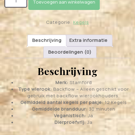
Toevoegen aan winkelwagen
Categorie:
Kegels
Beschrijving
Extra informatie
Beoordelingen (0)
Beschrijving
Merk:
Stamford
Type wierook:
Backflow – Alleen geschikt voor
gebruik met backflow wierookhouders.
Gemiddeld aantal kegels per pakje:
12 Kegels
Gemiddelde brandduur:
30 minuten
Veganistisch:
Ja
Dierproefvrij:
Ja