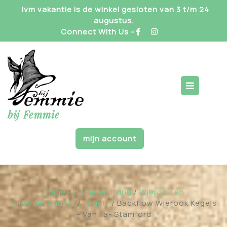
Skip
Ivm vakantie is de winkel gesloten van 3 t/m 24
to
augustus.
content
Connect With Us -
Op
But
bij Femmie
mijn account
Home
/
Home en living
/
Wierook en
wierookhouders
/
Kegels
/ Backflow Wierook Kegels
– Vanilla- Stamford