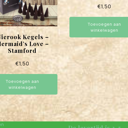
€
1,50
Toevoegen aan
winkelwagen
ierook Kegels –
ermaid’s Love –
Stamford
€
1,50
Toevoegen aan
winkelwagen
en
De levertijd is 3-5