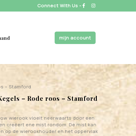
Connect With Us -
mijn account
mand
os – Stamford
Kegels – Rode roos – Stamford
ow wierook vloeit neerwaarts door een
n creëert ene mist rondom. De mist kan
ten op de wierookhouder en het oppervlak