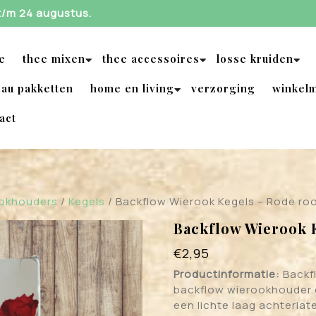
 t/m 24 augustus.
e
thee mixen
thee accessoires
losse kruiden
au pakketten
home en living
verzorging
winkel
act
ookhouders
/
Kegels
/ Backflow Wierook Kegels – Rode ro
Backflow Wierook 
€
2,95
Productinformatie:
Backfl
backflow wierookhouder e
een lichte laag achterla