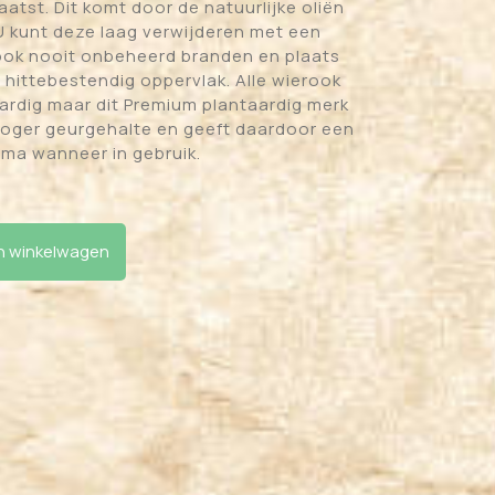
atst. Dit komt door de natuurlijke oliën
 U kunt deze laag verwijderen met een
ook nooit onbeheerd branden en plaats
hittebestendig oppervlak. Alle wierook
aardig maar dit Premium plantaardig merk
hoger geurgehalte en geeft daardoor een
oma wanneer in gebruik.
- Rode roos - Stamford aantal
 winkelwagen