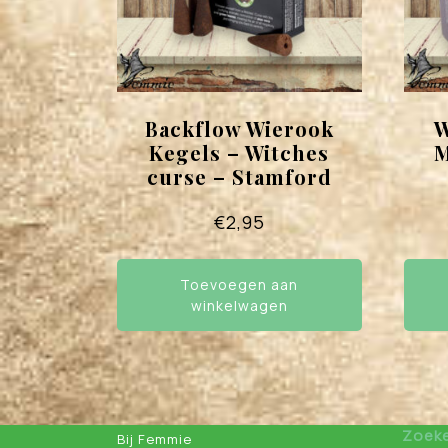
Backflow Wierook
W
Kegels – Witches
M
curse – Stamford
€
2,95
Toevoegen aan
winkelwagen
Zoek
Bij Femmie