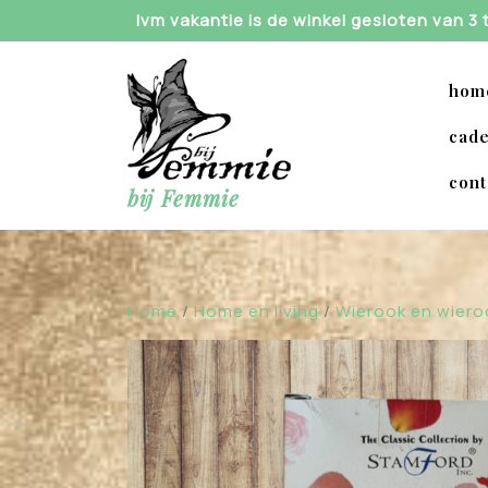
Skip
Ivm vakantie is de winkel gesloten van 3
to
content
hom
cade
cont
bij Femmie
Home
/
Home en living
/
Wierook en wier