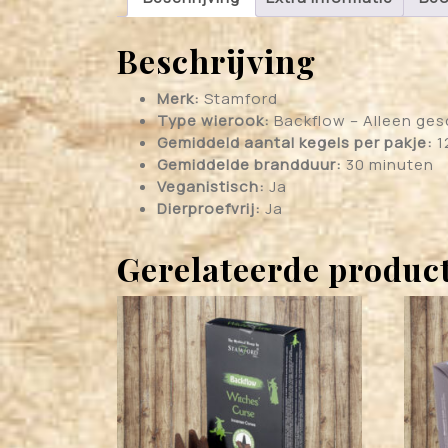
Beschrijving
Merk:
Stamford
Type wierook:
Backflow – Alleen ges
Gemiddeld aantal kegels per pakje:
1
Gemiddelde brandduur:
30 minuten
Veganistisch:
Ja
Dierproefvrij:
Ja
Gerelateerde produc