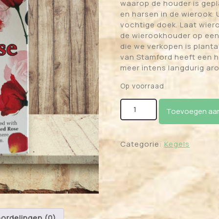
waarop de houder is gepla
en harsen in de wierook.
vochtige doek. Laat wier
de wierookhouder op een 
die we verkopen is plant
van Stamford heeft een 
meer intens langdurig ar
Op voorraad
Backflow Wierook Kegels 
Toevoegen aan
Categorie:
Kegels
ordelingen (0)