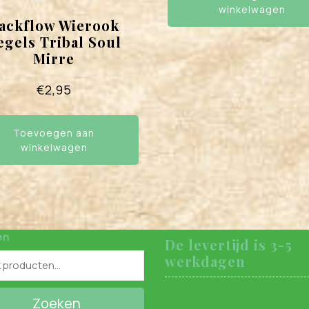
winkelwagen
ackflow Wierook
egels Tribal Soul
Mirre
€
2,95
Toevoegen aan
winkelwagen
en
De levertijd is 3-5
werkdagen
Zoeken