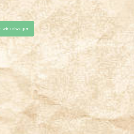
's bite -Stamford aantal
 winkelwagen