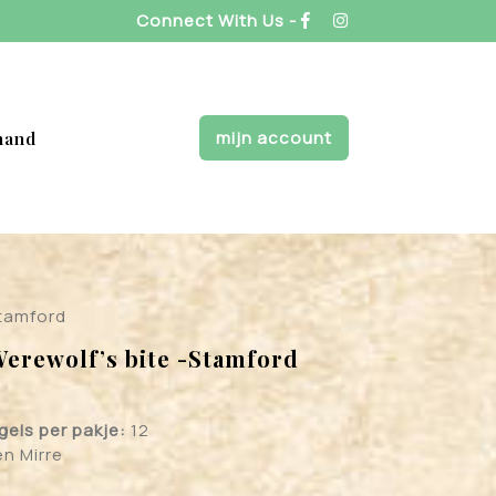
Connect With Us -
mijn account
mand
Stamford
Werewolf’s bite -Stamford
gels per pakje:
12
n Mirre