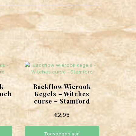
k
Backflow Wierook
ouch
Kegels – Witches
curse – Stamford
€
2,95
Toevoegen aan