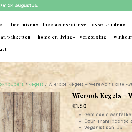
 t/m 24 augustus.
e
thee mixen
thee accessoires
losse kruiden
au pakketten
home en living
verzorging
winkel
act
ookhouders
/
Kegels
/ Wierook Kegels – Werewolf’s bite -
Wierook Kegels – 
€
1,50
Gemiddeld aantal ke
Geur:
Frankincense e
Veganistisch:
Ja