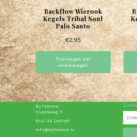
Backflow Wierook
B
Kegels Tribal Soul
K
Palo Santo
€
2,95
Toevoegen aan
winkelwagen
Zoek
Bij Femmie
Cuijksweg 11
5441 XA Oeffelt
Info@bijfemmie.nl