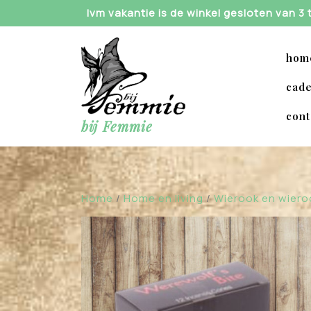
Skip
Ivm vakantie is de winkel gesloten van 3
to
content
hom
cade
cont
bij Femmie
Home
/
Home en living
/
Wierook en wier