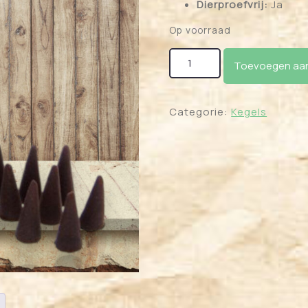
Dierproefvrij:
Ja
Op voorraad
Wierook Kegels - Werewolf
Toevoegen aan
Categorie:
Kegels