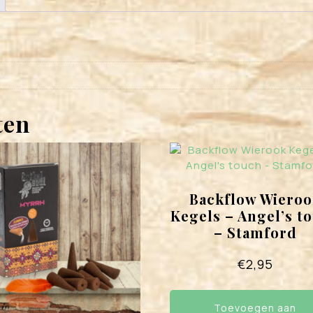
ten
Backflow Wieroo
Kegels – Angel’s t
– Stamford
€
2,95
Toevoegen aan