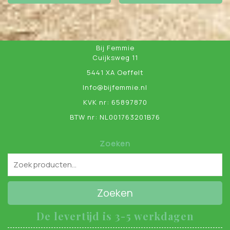
Bij Femmie
Cuijksweg 11
5441 XA Oeffelt
Info@bijfemmie.nl
KVK nr: 65897870
BTW nr: NL001763201B76
Zoeken
Zoeken
De levertijd is 3-5 werkdagen