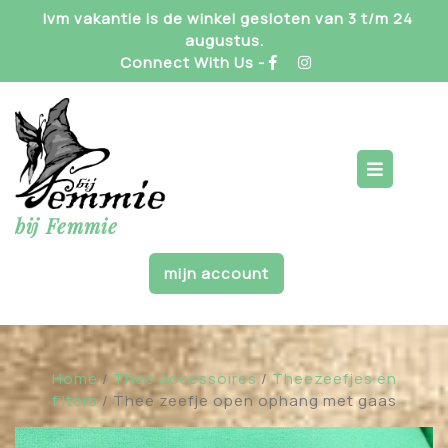
Skip
Ivm vakantie is de winkel gesloten van 3 t/m 24
to
augustus.
content
Connect With Us -
Op
But
bij Femmie
mijn account
Home
/
Thee accessoires
/
Theezeefjes en
filters
/ Thee zeefje open ophang met gaas