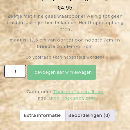
€
4,95
Zeefje met fijne gaas waardoor er weinig tot geen
kruiden los in je thee belanden. Heeft open ophang
“oren”.
maat is: 17,5 cm van oor tot oor, hoogte 7cm en
breedte zonder oor 7cm
Op voorraad (kan nabesteld worden)
Thee zeefje open ophang met gaas aantal
Toevoegen aan winkelwagen
Categorie:
Theezeefjes en filters
Tags:
thee
,
theezeef
,
zeef
Extra informatie
Beoordelingen (0)