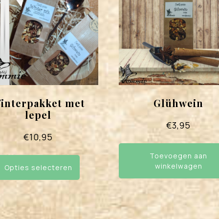
interpakket met
Glühwein
lepel
€
3,95
€
10,95
Dit
Toevoegen aan
product
winkelwagen
Opties selecteren
heeft
meerdere
variaties.
Deze
optie