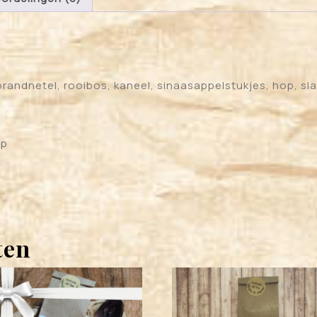
brandnetel, rooibos, kaneel, sinaasappelstukjes, hop, sl
op
ten