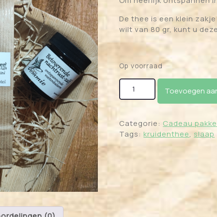
Om heerlijk ontspannen in
De thee is een klein zak
wilt van 80 gr, kunt u dez
Op voorraad
Cadeau pakket "Lekker sl
Toevoegen aan
Categorie:
Cadeau pakke
Tags:
kruidenthee
,
slaap
ordelingen (0)