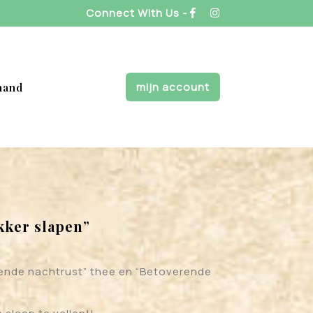
Connect With Us -
mijn account
mand
kker slapen”
ende nachtrust” thee en “Betoverende