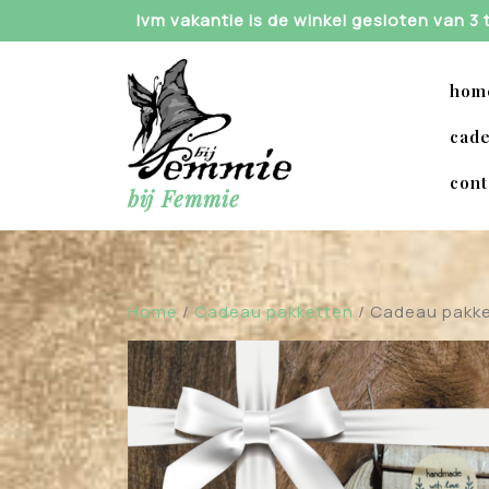
Skip
Ivm vakantie is de winkel gesloten van 3
to
content
hom
cade
cont
bij Femmie
Home
/
Cadeau pakketten
/ Cadeau pakke