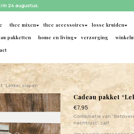
 t/m 24 augustus.
e
thee mixen
thee accessoires
losse kruiden
au pakketten
home en living
verzorging
winkel
act
t “Lekker slapen”
Cadeau pakket “Le
€
7,95
Combinatie van “Betover
nachtrust” zalf.