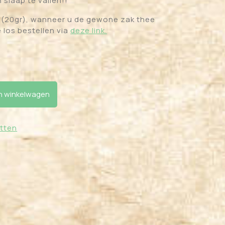
 slaap te vallen!!
je (20gr), wanneer u de gewone zak thee
e los bestellen via
deze link.
apen" aantal
 winkelwagen
tten