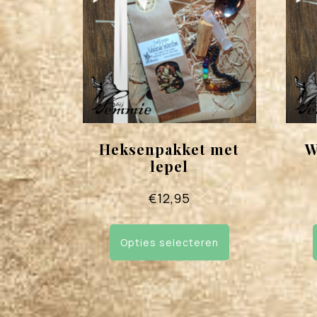
Heksenpakket met
W
lepel
€
12,95
Dit
product
Opties selecteren
heeft
meerdere
variaties.
Deze
optie