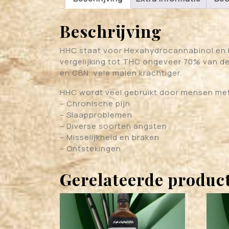
Beschrijving
HHC staat voor Hexahydrocannabinol en lij
vergelijking tot THC ongeveer 70% van de 
en CBN, vele malen krachtiger.
HHC wordt veel gebruikt door mensen met
– Chronische pijn
– Slaapproblemen
– Diverse soorten angsten
– Misselijkheid en braken
– Ontstekingen
Gerelateerde produc