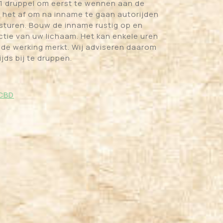
 1 druppel om eerst te wennen aan de
n het af om na inname te gaan autorijden
sturen. Bouw de inname rustig op en
actie van uw lichaam. Het kan enkele uren
 de werking merkt. Wij adviseren daarom
jds bij te druppen.
 CBD