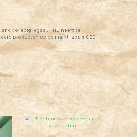
and volledig legaal. HHC heeft ter
 andere producten op de markt, zoals CBD