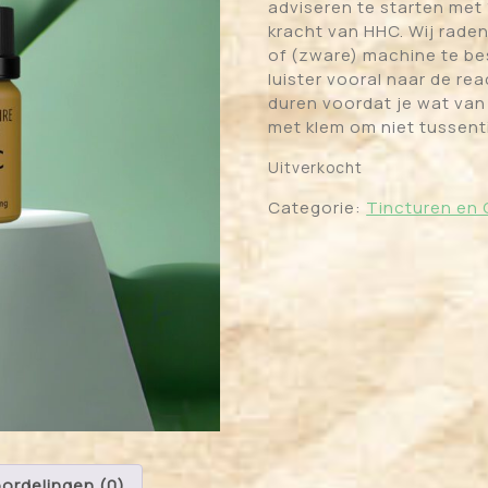
adviseren te starten met
kracht van HHC. Wij rade
of (zware) machine te be
luister vooral naar de re
duren voordat je wat van
met klem om niet tussenti
Uitverkocht
Categorie:
Tincturen en
ordelingen (0)