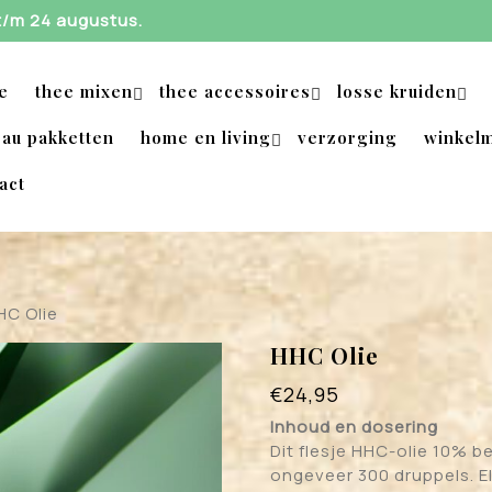
 t/m 24 augustus.
e
thee mixen
thee accessoires
losse kruiden
au pakketten
home en living
verzorging
winkel
act
HC Olie
HHC Olie
€
24,95
Inhoud en dosering
Dit flesje HHC-olie 10% b
ongeveer 300 druppels. E