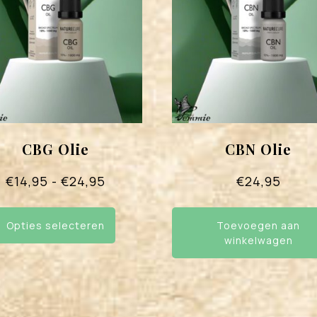
CBG Olie
CBN Olie
Prijsklasse:
€
14,95
-
€
24,95
€
24,95
€14,95
Dit
tot
product
Opties selecteren
Toevoegen aan
heeft
€24,95
winkelwagen
meerdere
variaties.
Deze
optie
kan