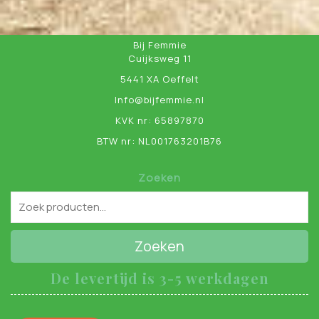
Bij Femmie
Cuijksweg 11
5441 XA Oeffelt
Info@bijfemmie.nl
KVK nr: 65897870
BTW nr: NL001763201B76
Zoeken
Zoeken
De levertijd is 3-5 werkdagen