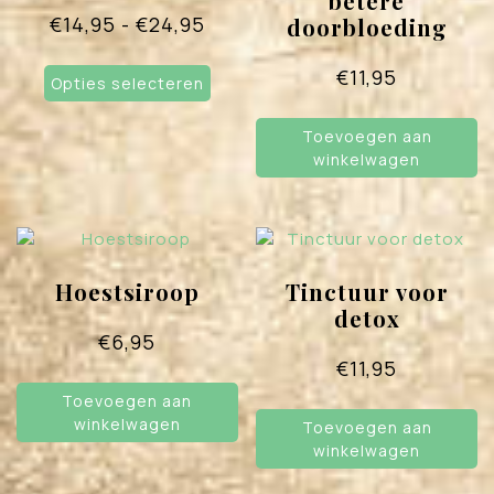
betere
Prijsklasse:
€
14,95
-
€
24,95
doorbloeding
€14,95
Dit
€
11,95
tot
Opties selecteren
product
heeft
€24,95
meerdere
Toevoegen aan
variaties.
winkelwagen
Deze
optie
kan
gekozen
worden
Hoestsiroop
Tinctuur voor
op
detox
de
€
6,95
productpagina
€
11,95
Toevoegen aan
winkelwagen
Toevoegen aan
winkelwagen