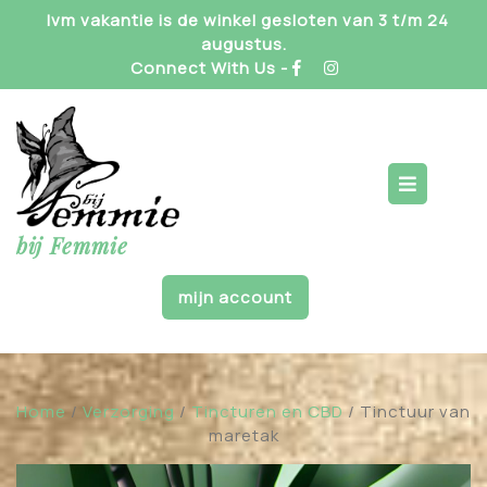
Skip
Ivm vakantie is de winkel gesloten van 3 t/m 24
to
augustus.
content
Connect With Us -
Op
But
bij Femmie
mijn account
Home
/
Verzorging
/
Tincturen en CBD
/ Tinctuur van
maretak