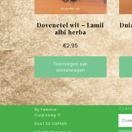
Dovenetel wit – Lamii
Dui
albi herba
€
2,95
Toevoegen aan
winkelwagen
Zoek
Bij Femmie
Cuijksweg 11
5441 XA Oeffelt
Info@bijfemmie.nl