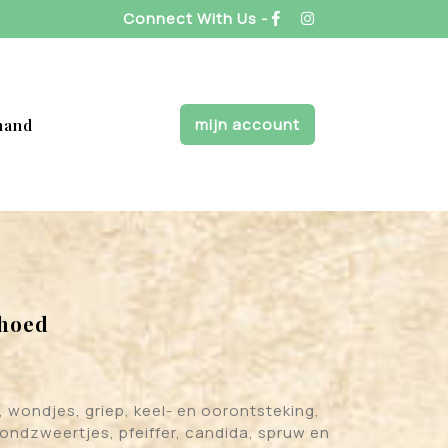
Connect With Us -
mijn account
mand
ehoed
 wondjes, griep, keel- en oorontsteking,
ondzweertjes, pfeiffer, candida, spruw en