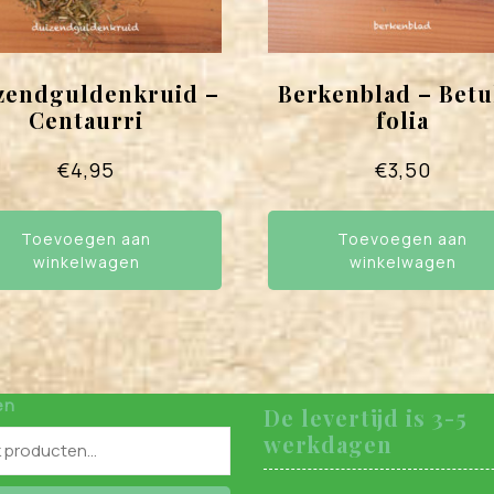
zendguldenkruid –
Berkenblad – Betu
Centaurri
folia
€
4,95
€
3,50
Toevoegen aan
Toevoegen aan
winkelwagen
winkelwagen
en
De levertijd is 3-5
werkdagen