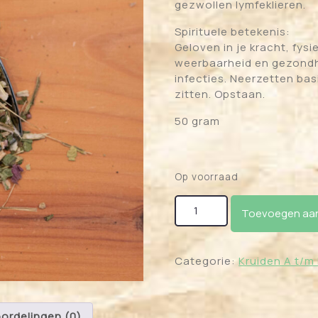
gezwollen lymfeklieren.
Spirituele betekenis:
Geloven in je kracht, fys
weerbaarheid en gezondhe
infecties. Neerzetten bas
zitten. Opstaan.
50 gram
Op voorraad
Echinacea - Zonnehoed a
Toevoegen aan
Categorie:
Kruiden A t/m 
ordelingen (0)