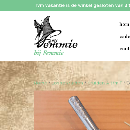
Skip
Ivm vakantie is de winkel gesloten van 3
to
content
hom
cade
cont
bij Femmie
Home
/
Losse kruiden
/
Kruiden A t/m F
/ 