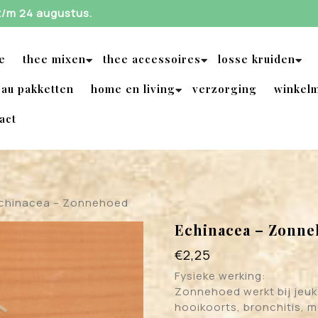
 t/m 24 augustus.
e
thee mixen
thee accessoires
losse kruiden
au pakketten
home en living
verzorging
winkel
act
Echinacea – Zonnehoed
Echinacea – Zonn
€
2,25
Fysieke werking:
Zonnehoed werkt bij jeuk,
hooikoorts, bronchitis, m