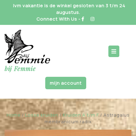
Skip
Ivm vakantie is de winkel gesloten van 3 t/m 24
to
augustus.
content
Connect With Us -
Op
But
bij Femmie
mijn account
Home
/
Losse kruiden
/
Kruiden A t/m F
/ Astragalus
membranicum radix