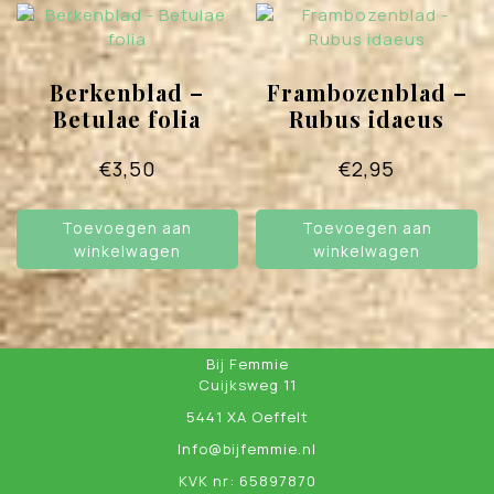
Berkenblad –
Frambozenblad –
Betulae folia
Rubus idaeus
€
3,50
€
2,95
Toevoegen aan
Toevoegen aan
winkelwagen
winkelwagen
Bij Femmie
Cuijksweg 11
5441 XA Oeffelt
Info@bijfemmie.nl
KVK nr: 65897870