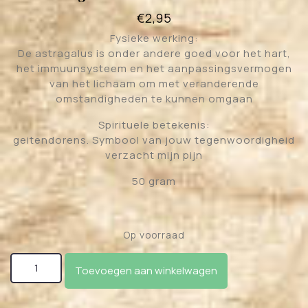
€
2,95
Fysieke werking:
De astragalus is onder andere goed voor het hart,
het immuunsysteem en het aanpassingsvermogen
van het lichaam om met veranderende
omstandigheden te kunnen omgaan
Spirituele betekenis:
geitendorens. Symbool van jouw tegenwoordigheid
verzacht mijn pijn
50 gram
Op voorraad
Astragalus membranicum radix aantal
Toevoegen aan winkelwagen