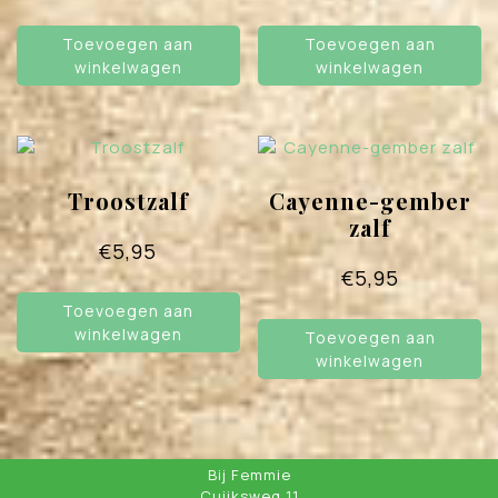
Toevoegen aan
Toevoegen aan
winkelwagen
winkelwagen
Troostzalf
Cayenne-gember
zalf
€
5,95
€
5,95
Toevoegen aan
winkelwagen
Toevoegen aan
winkelwagen
Bij Femmie
Cuijksweg 11