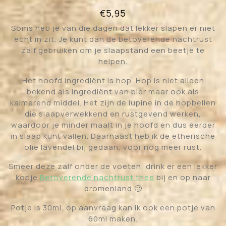
€
5,95
Soms heb je van die dagen dat lekker slapen er niet
echt in zit. Je kunt dan de betoverende nachtrust
zalf gebruiken om je slaapstand een beetje te
helpen.
Het hoofd ingrediënt is hop. Hop is niet alleen
bekend als ingrediënt van bier maar ook als
kalmerend middel. Het zijn de lupine in de hopbellen
die slaapverwekkend en rustgevend werken,
waardoor je minder maalt in je hoofd en dus eerder
in slaap kunt vallen. Daarnaast heb ik de etherische
olie lavendel bij gedaan, voor nog meer rust.
Smeer deze zalf onder de voeten, drink er een lekker
kopje
Betoverende nachtrust thee
bij en op naar
dromenland 🙂
Potje is 30ml, op aanvraag kan ik ook een potje van
60ml maken.