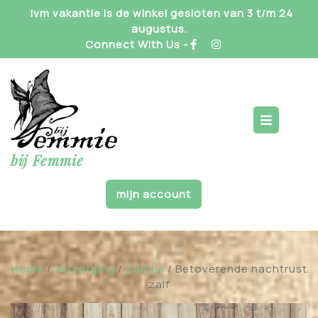
Skip
Ivm vakantie is de winkel gesloten van 3 t/m 24
to
augustus.
content
Connect With Us -
Op
But
bij Femmie
mijn account
Home
/
Verzorging
/
Zalfjes
/ Betoverende nachtrust
zalf