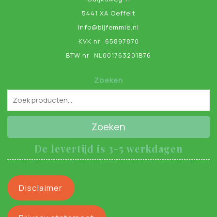
5441 XA Oeffelt
Info@bijfemmie.nl
KVK nr: 65897870
BTW nr: NL001763201B76
Zoeken
Zoeken
De levertijd is 3-5 werkdagen
Disclaimer