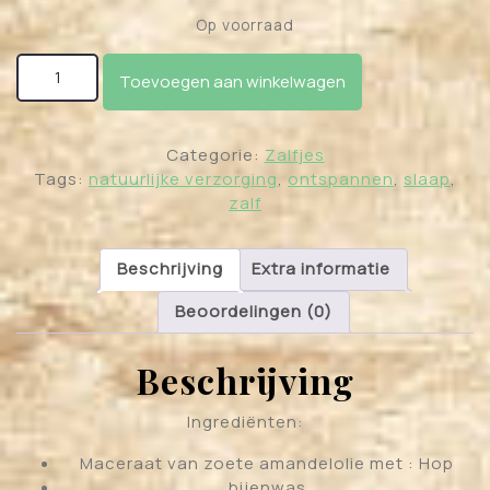
Op voorraad
Betoverende nachtrust zalf aantal
Toevoegen aan winkelwagen
Categorie:
Zalfjes
Tags:
natuurlijke verzorging
,
ontspannen
,
slaap
,
zalf
Beschrijving
Extra informatie
Beoordelingen (0)
Beschrijving
Ingrediënten:
Maceraat van zoete amandelolie met : Hop
bijenwas