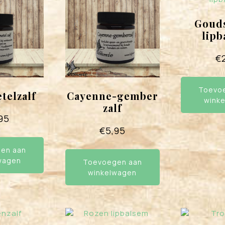
Goud
lip
€
Toevo
telzalf
Cayenne-gember
wink
zalf
95
€
5,95
en aan
wagen
Toevoegen aan
winkelwagen