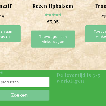
nzalf
Rozen lipbalsem
Troo
95
€
Gewaardee
€
3,95
rd
5.00
uit 5
en aan
Toevo
wagen
wink
Toevoegen aan
winkelwagen
en
De levertijd is 3-5
werkdagen
Zoeken