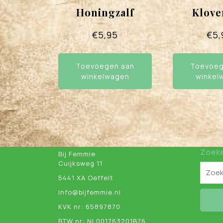
Honingzalf
Klove
€
5,95
€
5,
Toevoegen aan
Toevoeg
winkelwagen
winkel
Zoek
Bij Femmie
Cuijksweg 11
5441 XA Oeffelt
Info@bijfemmie.nl
KVK nr: 65897870
BTW nr: NL001763201B76