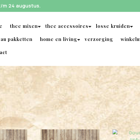
 t/m 24 augustus.
e
thee mixen
thee accessoires
losse kruiden
au pakketten
home en living
verzorging
winkel
act