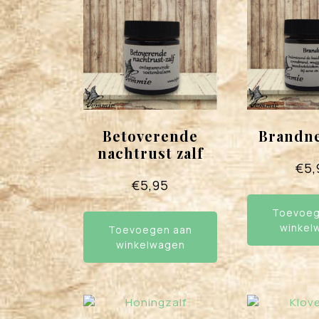
Betoverende
Brandne
nachtrust zalf
€
5,
€
5,95
Toevoeg
winkel
Toevoegen aan
winkelwagen