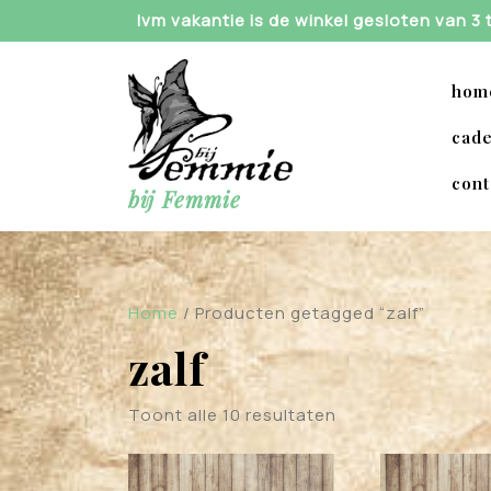
Skip
Ivm vakantie is de winkel gesloten van 3
to
content
hom
cade
cont
bij Femmie
Home
/ Producten getagged “zalf”
zalf
Toont alle 10 resultaten