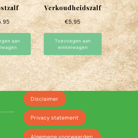
stzalf
Verkoudheidszalf
5,95
€
5,95
egen aan
Toevoegen aan
elwagen
winkelwagen
Disclaimer
Privacy statement
Algemene voorwaarden