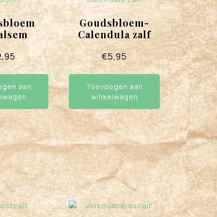
sbloem
Goudsbloem-
balsem
Calendula zalf
2,95
€
5,95
egen aan
Toevoegen aan
elwagen
winkelwagen