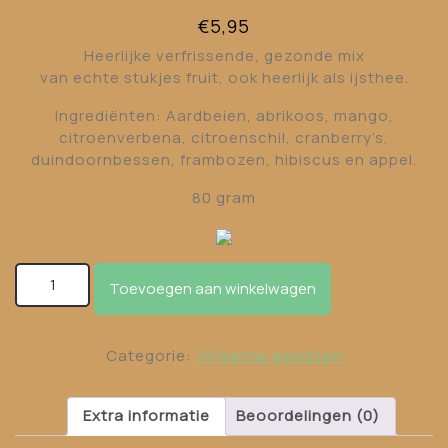
€
5,95
Heerlijke verfrissende, gezonde mix
van echte stukjes fruit, ook heerlijk als ijsthee.
Ingrediënten: Aardbeien, abrikoos, mango,
citroenverbena, citroenschil, cranberry’s,
duindoornbessen, frambozen, hibiscus en appel.
80 gram
Zomerse Mix aantal
Toevoegen aan winkelwagen
Categorie:
(H)eerlijk genieten
Extra informatie
Beoordelingen (0)