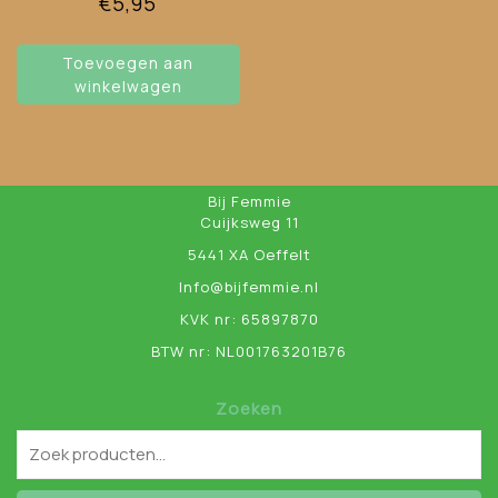
€
5,95
Toevoegen aan
winkelwagen
Bij Femmie
Cuijksweg 11
5441 XA Oeffelt
Info@bijfemmie.nl
KVK nr: 65897870
BTW nr: NL001763201B76
Zoeken