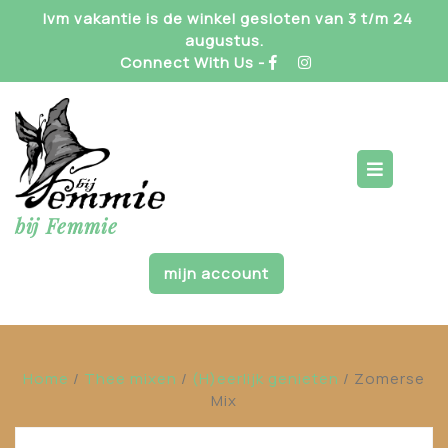
Skip
Ivm vakantie is de winkel gesloten van 3 t/m 24
to
augustus.
content
Connect With Us -
Op
But
bij Femmie
mijn account
Home
/
Thee mixen
/
(H)eerlijk genieten
/ Zomerse
Mix