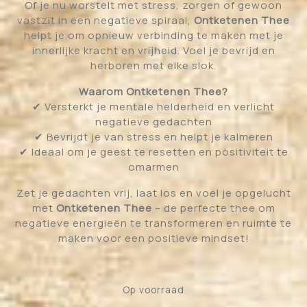
Of je nu worstelt met stress, zorgen of gewoon
vastzit in een negatieve spiraal,
Ontketenen Thee
helpt je om opnieuw verbinding te maken met je
innerlijke kracht en vrijheid. Voel je bevrijd en
herboren met elke slok.
Waarom Ontketenen Thee?
✔ Versterkt je mentale helderheid en verlicht
negatieve gedachten
✔ Bevrijdt je van stress en helpt je kalmeren
✔ Ideaal om je geest te resetten en positiviteit te
omarmen
Zet je gedachten vrij, laat los en voel je opgelucht
met
Ontketenen Thee
– de perfecte thee om
negatieve energieën te transformeren en ruimte te
maken voor een positieve mindset!
Op voorraad