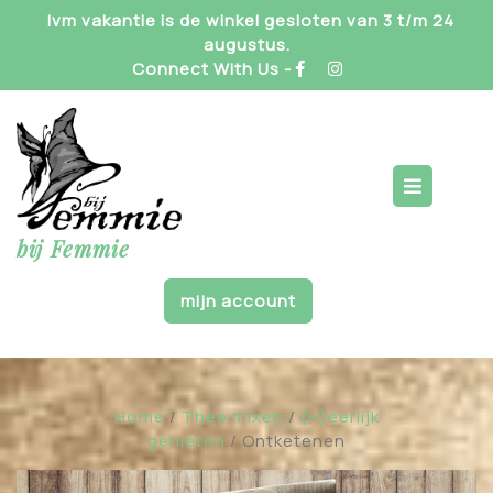
Skip
Ivm vakantie is de winkel gesloten van 3 t/m 24
to
augustus.
content
Connect With Us -
Op
But
bij Femmie
mijn account
Home
/
Thee mixen
/
(H)eerlijk
genieten
/ Ontketenen