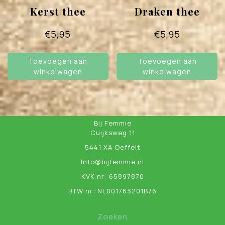
Kerst thee
Draken thee
€
5,95
€
5,95
Toevoegen aan
Toevoegen aan
winkelwagen
winkelwagen
Bij Femmie
Cuijksweg 11
5441 XA Oeffelt
Info@bijfemmie.nl
KVK nr: 65897870
BTW nr: NL001763201B76
Zoeken