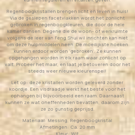
Regenboogkristallen brengen licht en leven in huis!
Via de geslepen facetvlakken wordt het zonlicht
gebroken in regenboogkleuren, die door de hele
kamer dansen. Degene die de woon- of werkruimte
volgens de leer van Feng Shui wil inrichten kan niet
om deze hulpmiddelen heen. De moeilijkste hoeken
kunnen erdoor worden ‘gebroken’. Ze kunnen
opgehangen worden in elk raam waar zonlicht op
valt. Probeer het maar, en laat je betoveren door het
steeds weer nieuwe kleurenspel!
Let op: deze kristallen worden geleverd zonder
koordje. Een visdraadje werkt het beste voor het
ophangen bij bijvoorbeeld een raam. Daarnaast
kunnen ze wat oneffenheden bevatten, daarom zijn
ze zo gunstig geprijsd.
Materiaal: Messing, Regenboogkristal
Afmetingen: Ca. 20 mm
Kleur: Wit