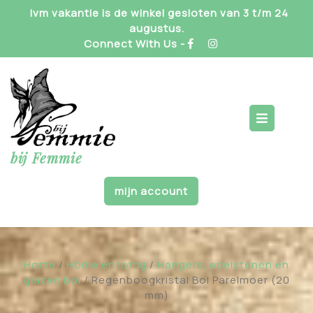
Skip
Ivm vakantie is de winkel gesloten van 3 t/m 24
to
augustus.
content
Connect With Us -
Op
But
bij Femmie
mijn account
Home
/
Home en living
/
Hangers, edelstenen en
glazen bol
/ Regenboogkristal Bol Parelmoer (20
mm)