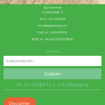
Bij Femmie
Cuijksweg 11
5441 XA Oeffelt
Info@bijfemmie.nl
KVK nr: 65897870
BTW nr: NL001763201B76
Zoeken
Zoeken
De levertijd is 3-5 werkdagen
Disclaimer