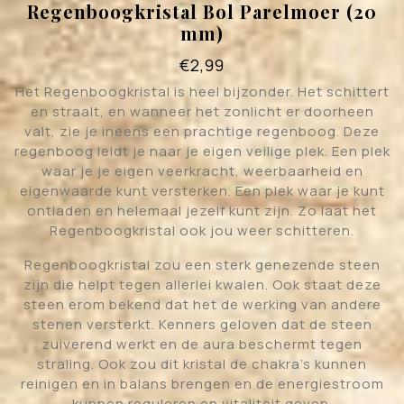
Regenboogkristal Bol Parelmoer (20
mm)
€
2,99
Het Regenboogkristal is heel bijzonder. Het schittert
en straalt, en wanneer het zonlicht er doorheen
valt, zie je ineens een prachtige regenboog. Deze
regenboog leidt je naar je eigen veilige plek. Een plek
waar je je eigen veerkracht, weerbaarheid en
eigenwaarde kunt versterken. Een plek waar je kunt
ontladen en helemaal jezelf kunt zijn. Zo laat het
Regenboogkristal ook jou weer schitteren.
Regenboogkristal zou een sterk genezende steen
zijn die helpt tegen allerlei kwalen. Ook staat deze
steen erom bekend dat het de werking van andere
stenen versterkt. Kenners geloven dat de steen
zuiverend werkt en de aura beschermt tegen
straling. Ook zou dit kristal de chakra’s kunnen
reinigen en in balans brengen en de energiestroom
kunnen reguleren en vitaliteit geven.