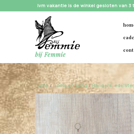
Skip
Ivm vakantie is de winkel gesloten van 3
to
content
hom
cade
cont
bij Femmie
Home
/
Home en living
/
Hangers, edelste