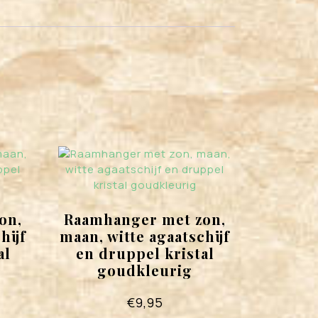
on,
Raamhanger met zon,
hijf
maan, witte agaatschijf
al
en druppel kristal
goudkleurig
€
9,95