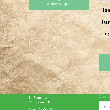
winkelwagen
Ra
tur
re
Zoek
Bij Femmie
Cuijksweg 11
5441 XA Oeffelt