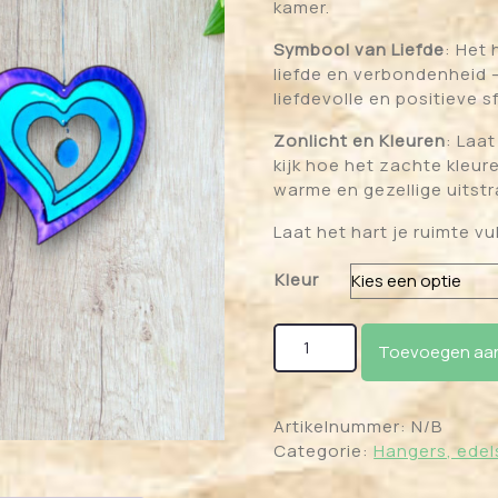
kamer.
Symbool van Liefde
: Het 
liefde en verbondenheid 
liefdevolle en positieve sf
Zonlicht en Kleuren
: Laa
kijk hoe het zachte kleu
warme en gezellige uitstr
Laat het hart je ruimte vu
Kleur
Raamhanger hart aantal
Toevoegen aan
Artikelnummer:
N/B
Categorie:
Hangers, edel