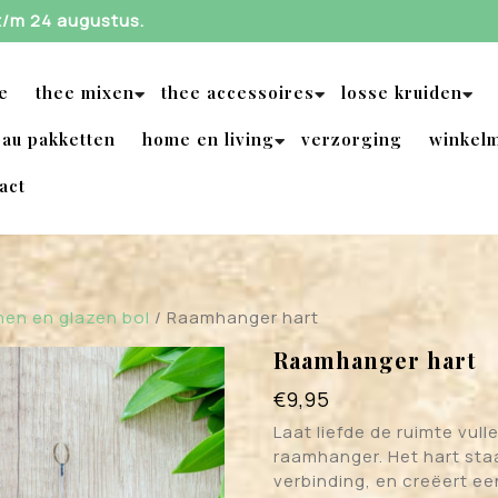
 t/m 24 augustus.
e
thee mixen
thee accessoires
losse kruiden
au pakketten
home en living
verzorging
winkel
act
nen en glazen bol
/ Raamhanger hart
Raamhanger hart
€
9,95
Laat liefde de ruimte vul
raamhanger. Het hart sta
verbinding, en creëert e