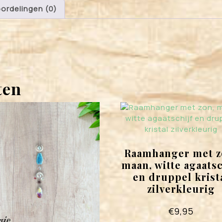
ordelingen (0)
ten
Raamhanger met z
maan, witte agaatsc
en druppel krist
zilverkleurig
€
9,95