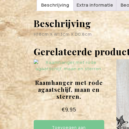
Beschrijving
Extra informatie
Beo
Beschrijving
H18cm X W13cm X D0.8cm
Gerelateerde produc
Raamhanger met rode
agaatschijf, maan en
sterren.
€
9,95
Toevoegen aan