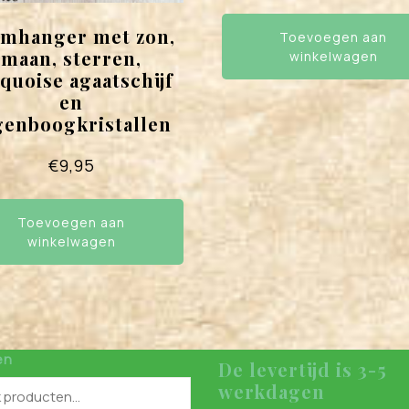
amhanger met zon,
Toevoegen aan
maan, sterren,
winkelwagen
quoise agaatschijf
en
genboogkristallen
€
9,95
Toevoegen aan
winkelwagen
en
De levertijd is 3-5
werkdagen