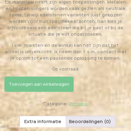
Elk materiaal heeft zijn eigen toepassingen. Metalen
en houten slingers worden vaak gezien als neutrale
tools, terwijl edelstenen varianten juist gekozen
worden voor hun specifieke krachten. Dan kies je
bijvoorbeeld een edelsteen die bij je past of bij de
situatie die je wilt onderzoeken.
I.v.m. markten en de winkel kan het zijn dat het
artikel is uitverkocht. Ik neem dan z.s.m. contact met
je op om tot een passende oplossing te komen.
Op voorraad
Pendel met 7 chakra kralen en opgewerkte punt
Toevoegen aan winkelwagen
aantal
Categorie:
Pendels
Extra informatie
Beoordelingen (0)