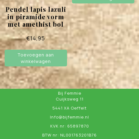
Pendel lapis lazuli
in piramide vorm
met amethist bol
€
14,95
Toevoegen aan
winkelwagen
Bij Femmie
Cuijksweg 11
5441 XA Oeffelt
Info@bijfemmie.nl
KVK nr: 65897870
BTW nr: NL001763201B76