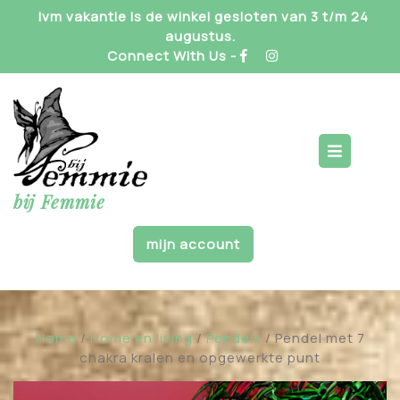
Skip
Ivm vakantie is de winkel gesloten van 3 t/m 24
to
augustus.
content
Connect With Us -
Op
But
bij Femmie
mijn account
Home
/
Home en living
/
Pendels
/ Pendel met 7
chakra kralen en opgewerkte punt