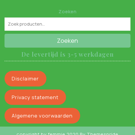
Zoeken
Zoeken
De levertijd is 3-5 werkdagen
Disclaimer
Privacy statement
Algemene voorwaarden
copyright by femmie 2020
By Themespride