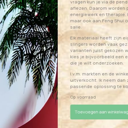
vragen kun je via de pend
aflezen. Daarom worden p
energiewerk en therapie.
maar ook aan Feng Shui of
salie.
Elk materiaal heeft zijn 
slingers worden vaak gezi
varianten juist gekozen 
kies je bijvoorbeeld een ed
die je wilt onderzoeken.
I.v.m. markten en de winkel
uitverkocht. Ik neem dan 
passende oplossing te k
Op voorraad
Pendel amethist druppel
Toevoegen aan winkelwa