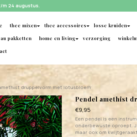
 t/m 24 augustus.
e
thee mixen
thee accessoires
losse kruiden
au pakketten
home en living
verzorging
winkel
act
amethist druppelvorm met lotusbloem
Pendel amethist d
€
9,95
Een pendel is een instru
onderbewuste oproept. J
maar ook om kwijtgeraakt