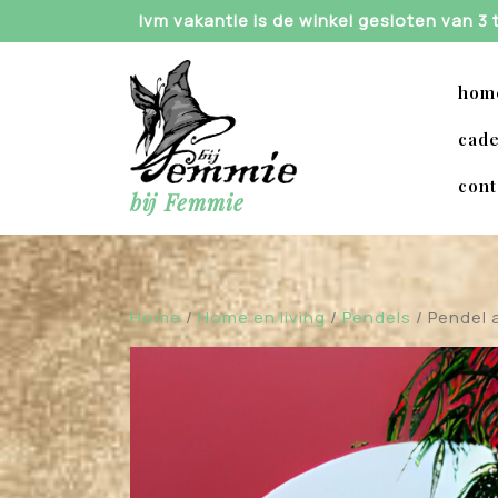
Skip
Ivm vakantie is de winkel gesloten van 3
to
content
hom
cade
cont
bij Femmie
Home
/
Home en living
/
Pendels
/ Pendel 