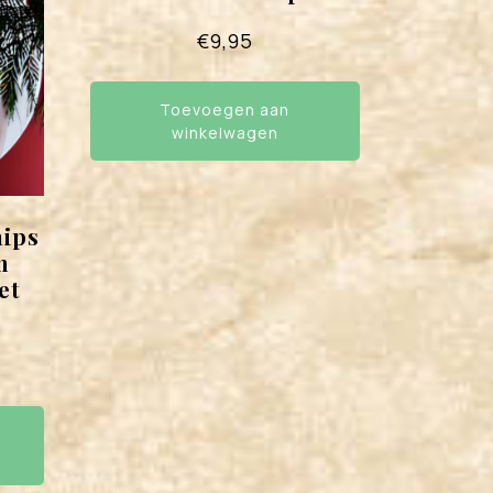
€
9,95
Toevoegen aan
winkelwagen
hips
n
et