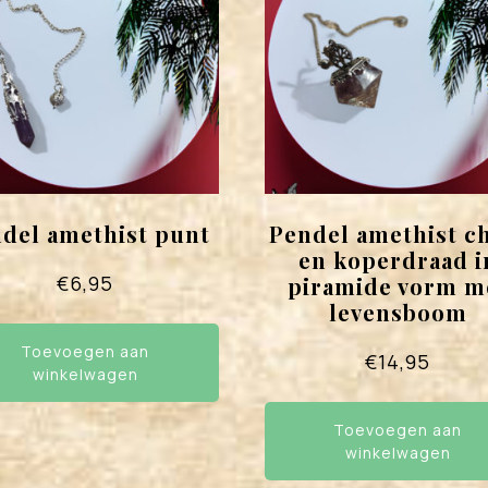
del amethist punt
Pendel amethist c
en koperdraad i
€
6,95
piramide vorm m
levensboom
Toevoegen aan
€
14,95
winkelwagen
Toevoegen aan
winkelwagen