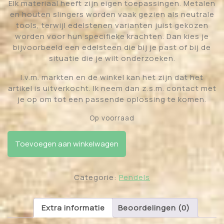
Elk materiaal heeft zijn eigen toepassingen. Metalen
en houten slingers worden vaak gezien als neutrale
tools, terwijl edelstenen varianten juist gekozen
worden voor hun specifieke krachten. Dan kies je
bijvoorbeeld een edelsteen die bij je past of bij de
situatie die je wilt onderzoeken.
I.v.m. markten en de winkel kan het zijn dat het
artikel is uitverkocht. Ik neem dan z.s.m. contact met
je op om tot een passende oplossing te komen.
Op voorraad
Metalen koperkleurige pendel met pijlvormige punt
Toevoegen aan winkelwagen
lang aantal
Categorie:
Pendels
Extra informatie
Beoordelingen (0)