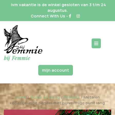
Skip
Ivm vakantie is de winkel gesloten van 3 t/m 24
to
augustus.
content
Connect With Us -
Op
But
bij Femmie
mijn account
Home
/
Home en living
/
Pendels
/ Metalen
koperkleurige pendel met pijlvormige punt lang