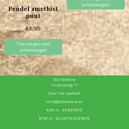
winkelwagen
Pendel amethist
punt
€
6,95
Toevoegen aan
winkelwagen
Bij Femmie
Cuijksweg 11
5441 XA Oeffelt
Info@bijfemmie.nl
KVK nr: 65897870
BTW nr: NL001763201B76