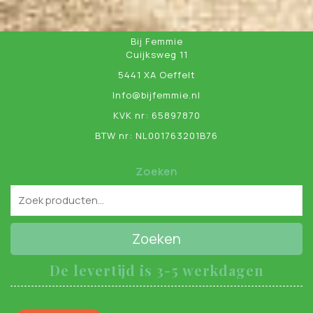
Bij Femmie
Cuijksweg 11
5441 XA Oeffelt
Info@bijfemmie.nl
KVK nr: 65897870
BTW nr: NL001763201B76
Zoeken
Zoeken
De levertijd is 3-5 werkdagen