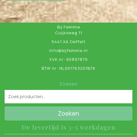
Bij Femmie
Cuijksweg 11
5441 XA Oeffelt
Info@bijfemmie.nl
KVK nr: 65897870
BTW nr: NL001763201B76
Zoeken
Zoeken
De levertijd is 3-5 werkdagen