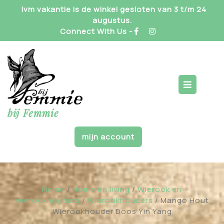
Skip
Ivm vakantie is de winkel gesloten van 3 t/m 24
to
augustus.
content
Connect With Us -
Op
But
bij Femmie
mijn account
Home
/
Home en living
/
Wierook en
wierookhouders
/
Wierookhouders
/ Mango Hout
Wierookhouder Doos Yin Yang