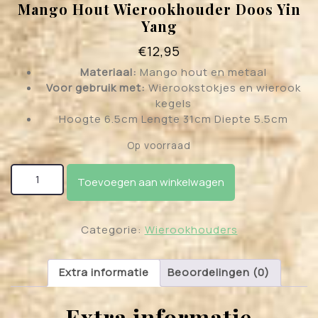
Mango Hout Wierookhouder Doos Yin
Yang
€
12,95
Materiaal:
Mango hout en metaal
Voor gebruik met:
Wierookstokjes en wierook
kegels
Hoogte 6.5cm Lengte 31cm Diepte 5.5cm
Op voorraad
Mango Hout Wierookhouder Doos Yin Yang aantal
Toevoegen aan winkelwagen
Categorie:
Wierookhouders
Extra informatie
Beoordelingen (0)
Extra informatie