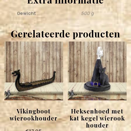
Gewicht
500 g
Gerelateerde producten
Vikingboot
Heksenhoed met
wierookhouder
kat kegel wierook
houder