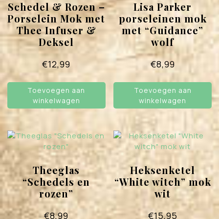
Schedel & Rozen –
Lisa Parker
Porselein Mok met
porseleinen mok
Thee Infuser &
met “Guidance”
Deksel
wolf
€
12,99
€
8,99
Toevoegen aan
Toevoegen aan
winkelwagen
winkelwagen
Theeglas
Heksenketel
“Schedels en
“White witch” mok
rozen”
wit
€
8,99
€
15,95