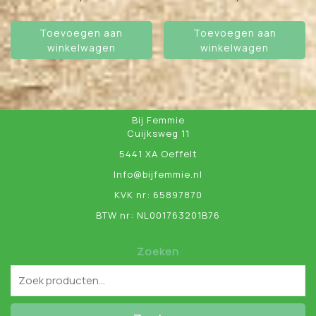
Toevoegen aan
Toevoegen aan
winkelwagen
winkelwagen
Bij Femmie
Cuijksweg 11
5441 XA Oeffelt
Info@bijfemmie.nl
KVK nr: 65897870
BTW nr: NL001763201B76
Zoeken