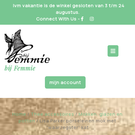
Skip
Ivm vakantie is de winkel gesloten van 3 t/m 24
to
augustus.
content
Connect With Us -
Op
But
bij Femmie
mijn account
Home
/
Thee accessoires
/
Mokken, glazen en
potten
/ Lisa Parker porseleinen mok met
“waarzegster” kat