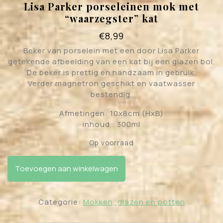
Lisa Parker porseleinen mok met
“waarzegster” kat
€
8,99
Beker van porselein met een door Lisa Parker
getekende afbeelding van een kat bij een glazen bol.
De beker is prettig en handzaam in gebruik.
Verder magnetron geschikt en vaatwasser
bestendig.
Afmetingen: 10x8cm (HxB)
inhoud : 300ml
Op voorraad
Lisa Parker porseleinen mok met "waarzegster" kat
Toevoegen aan winkelwagen
aantal
Categorie:
Mokken, glazen en potten