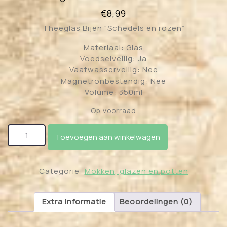
€
8,99
Theeglas Bijen “Schedels en rozen”
Materiaal: Glas
Voedselveilig: Ja
Vaatwasserveilig: Nee
Magnetronbestendig: Nee
Volume: 350ml
Op voorraad
Theeglas "Schedels en rozen" aantal
Toevoegen aan winkelwagen
Categorie:
Mokken, glazen en potten
Extra informatie
Beoordelingen (0)