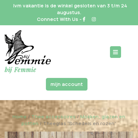
Skip
Ivm vakantie is de winkel gesloten van 3 t/m 24
to
augustus.
content
Connect With Us -
Op
But
bij Femmie
mijn account
Home
/
Thee accessoires
/
Mokken, glazen en
potten
/ Theeglas “Schedels en rozen”