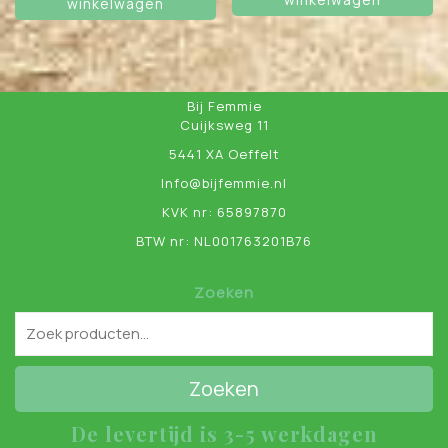
winkelwagen
Bij Femmie
Cuijksweg 11
5441 XA Oeffelt
Info@bijfemmie.nl
KVK nr: 65897870
BTW nr: NL001763201B76
Zoeken
Zoeken
De levertijd is 3-5 werkdagen