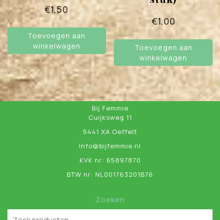
€
1,50
€
1,00
Toevoegen aan
winkelwagen
Toevoegen aan
winkelwagen
Bij Femmie
Cuijksweg 11
5441 XA Oeffelt
Info@bijfemmie.nl
KVK nr: 65897870
BTW nr: NL001763201B76
Zoeken