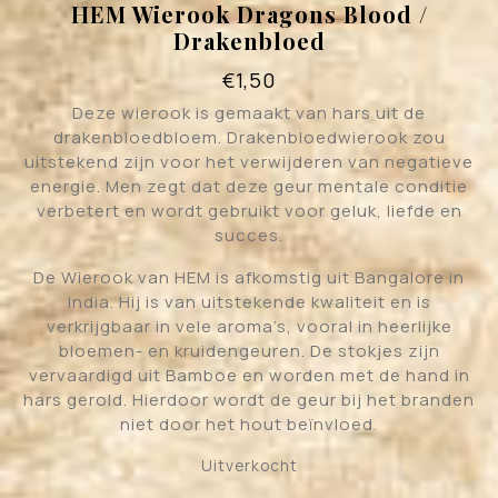
HEM Wierook Dragons Blood /
Drakenbloed
€
1,50
Deze wierook is gemaakt van hars uit de
drakenbloedbloem. Drakenbloedwierook zou
uitstekend zijn voor het verwijderen van negatieve
energie. Men zegt dat deze geur mentale conditie
verbetert en wordt gebruikt voor geluk, liefde en
succes.
De Wierook van HEM is afkomstig uit Bangalore in
India. Hij is van uitstekende kwaliteit en is
verkrijgbaar in vele aroma’s, vooral in heerlijke
bloemen- en kruidengeuren. De stokjes zijn
vervaardigd uit Bamboe en worden met de hand in
hars gerold. Hierdoor wordt de geur bij het branden
niet door het hout beïnvloed.
Uitverkocht