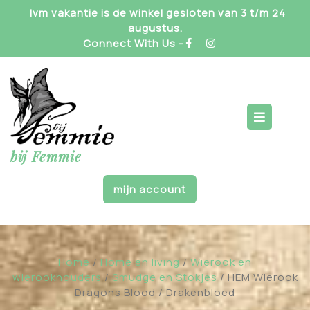
Skip
Ivm vakantie is de winkel gesloten van 3 t/m 24
to
augustus.
content
Connect With Us -
Op
But
bij Femmie
mijn account
Home
/
Home en living
/
Wierook en
wierookhouders
/
Smudge en Stokjes
/ HEM Wierook
Dragons Blood / Drakenbloed