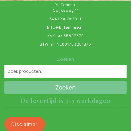
Bij Femmie
Cuijksweg 11
5441 XA Oeffelt
Info@bijfemmie.nl
KVK nr: 65897870
BTW nr: NL001763201B76
Zoeken
Zoeken
De levertijd is 3-5 werkdagen
Disclaimer