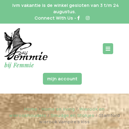
Skip
Ivm vakantie is de winkel gesloten van 3 t/m 24
to
augustus.
content
Connect With Us -
Op
But
bij Femmie
mijn account
Home
/
Home en living
/
Wierook en
wierookhouders
/
Smudge en Stokjes
/ Stamford
wierook Vampire’s kiss