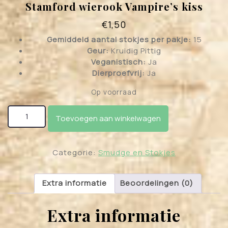
Stamford wierook Vampire’s kiss
€
1,50
Gemiddeld aantal stokjes per pakje:
15
Geur:
Kruidig Pittig
Veganistisch:
Ja
Dierproefvrij:
Ja
Op voorraad
Stamford wierook Vampire's kiss aantal
Toevoegen aan winkelwagen
Categorie:
Smudge en Stokjes
Extra informatie
Beoordelingen (0)
Extra informatie