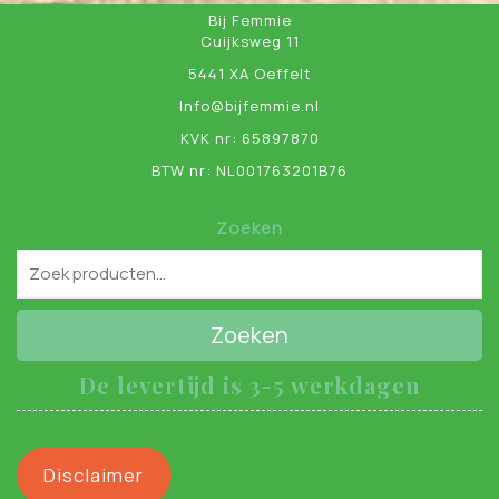
Bij Femmie
Cuijksweg 11
5441 XA Oeffelt
Info@bijfemmie.nl
KVK nr: 65897870
BTW nr: NL001763201B76
Zoeken
Zoeken
De levertijd is 3-5 werkdagen
Disclaimer