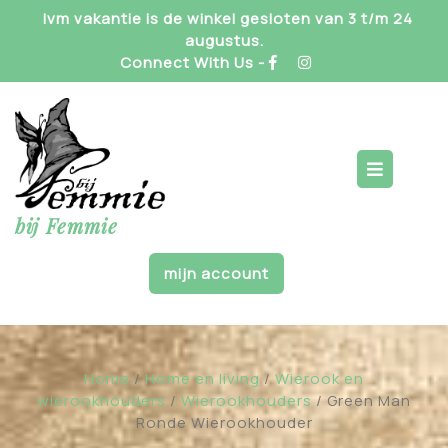
Skip
Ivm vakantie is de winkel gesloten van 3 t/m 24
to
augustus.
content
Connect With Us -
Op
But
bij Femmie
mijn account
Home
/
Home en living
/
Wierook en
wierookhouders
/
Wierookhouders
/ Green Man
Ronde Wierookhouder