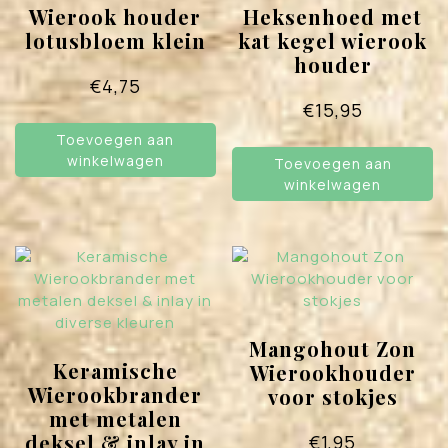
Wierook houder
Heksenhoed met
lotusbloem klein
kat kegel wierook
houder
€
4,75
€
15,95
Toevoegen aan
winkelwagen
Toevoegen aan
winkelwagen
Mangohout Zon
Keramische
Wierookhouder
Wierookbrander
voor stokjes
met metalen
deksel & inlay in
€
1,95