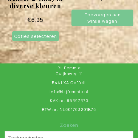
diverse kleuren
Toevoegen aan
€
6,95
winkelwagen
Dit
Opties selecteren
product
heeft
meerdere
variaties.
Deze
Bij Femmie
optie
Cuijksweg 11
kan
5441 XA Oeffelt
gekozen
worden
Info@bijfemmie.nl
op
KVK nr: 65897870
de
BTW nr: NL001763201B76
productpagina
Zoeken