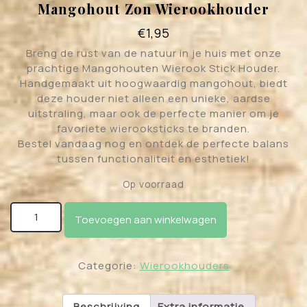
Mangohout Zon Wierookhouder
€
1,95
Breng de rust van de natuur in je huis met onze
prachtige Mangohouten Wierook Stick Houder.
Handgemaakt uit hoogwaardig mangohout, biedt
deze houder niet alleen een unieke, aardse
uitstraling, maar ook de perfecte manier om je
favoriete wierooksticks te branden.
Bestel vandaag nog en ontdek de perfecte balans
tussen functionaliteit en esthetiek!
Op voorraad
Mangohout Zon Wierookhouder aantal
Toevoegen aan winkelwagen
Categorie:
Wierookhouders
Beschrijving
Extra informatie