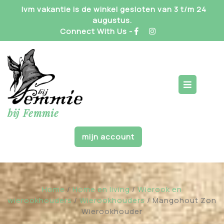
Skip
Ivm vakantie is de winkel gesloten van 3 t/m 24
to
augustus.
content
Connect With Us -
Op
But
bij Femmie
mijn account
Home
/
Home en living
/
Wierook en
wierookhouders
/
Wierookhouders
/ Mangohout Zon
Wierookhouder