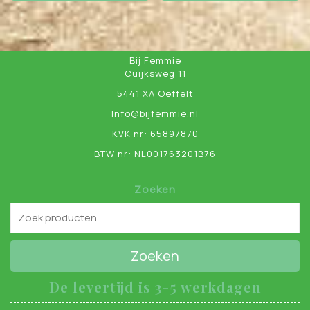
Bij Femmie
Cuijksweg 11
5441 XA Oeffelt
Info@bijfemmie.nl
KVK nr: 65897870
BTW nr: NL001763201B76
Zoeken
Zoeken
De levertijd is 3-5 werkdagen