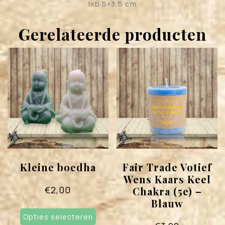
lxb 5×3,5 cm
Gerelateerde producten
Kleine boedha
Fair Trade Votief
Wens Kaars Keel
€
2,00
Chakra (5e) –
Blauw
Dit
Opties selecteren
product