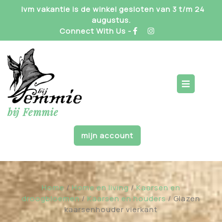
Skip
Ivm vakantie is de winkel gesloten van 3 t/m 24
to
augustus.
content
Connect With Us -
Op
But
bij Femmie
mijn account
Home
/
Home en living
/
Kaarsen en
droogbloemen
/
Kaarsen en houders
/ Glazen
kaarsenhouder vierkant