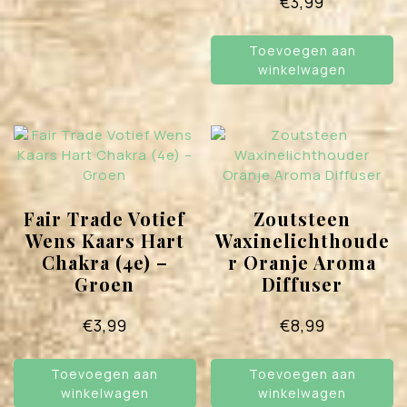
€
3,99
heeft
meerdere
variaties.
Toevoegen aan
Deze
winkelwagen
optie
kan
gekozen
worden
op
de
productpagina
Fair Trade Votief
Zoutsteen
Wens Kaars Hart
Waxinelichthoude
Chakra (4e) –
r Oranje Aroma
Groen
Diffuser
€
3,99
€
8,99
Toevoegen aan
Toevoegen aan
winkelwagen
winkelwagen