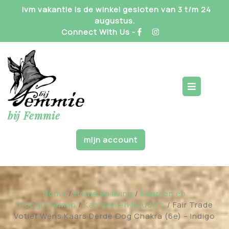
Skip
Ivm vakantie is de winkel gesloten van 3 t/m 24
to
augustus.
content
Connect With Us -
Op
But
bij Femmie
mijn account
Home
/
Home en living
/
Kaarsen en
droogbloemen
/
Kaarsen en houders
/ Fair Trade
Votief Wens Kaars Derde Oog Chakra (6e) – Indigo