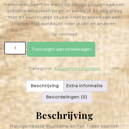
herinneren heeft de mens op heilige plekken kaarsen
gebrand. Misschien begin of eindig je de dag graag
met dit eenvoudige ritueel – het branden van een
kaarsje, met aandacht voor jezelf en anderen.
Op voorraad
Fair Trade Votief Wens Kaars Derde Oog Chakra (6e)
Toevoegen aan winkelwagen
– Indigo aantal
Categorie:
Kaarsen en houders
Beschrijving
Extra informatie
Beoordelingen (0)
Beschrijving
Handgemaakte duurzame en Fair Trade kaarsen