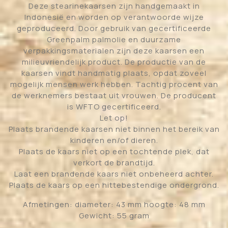
Deze stearinekaarsen zijn handgemaakt in
Indonesië en worden op verantwoorde wijze
geproduceerd. Door gebruik van gecertificeerde
Greenpalm palmolie en duurzame
verpakkingsmaterialen zijn deze kaarsen een
milieuvriendelijk product. De productie van de
kaarsen vindt handmatig plaats, opdat zoveel
mogelijk mensen werk hebben. Tachtig procent van
de werknemers bestaat uit vrouwen. De producent
is WFTO gecertificeerd.
Let op!
Plaats brandende kaarsen niet binnen het bereik van
kinderen en/of dieren.
Plaats de kaars niet op een tochtende plek, dat
verkort de brandtijd.
Laat een brandende kaars niet onbeheerd achter.
Plaats de kaars op een hittebestendige ondergrond.
Afmetingen: diameter: 43 mm hoogte: 48 mm
Gewicht: 55 gram