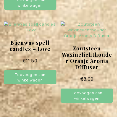
varia
winkelwagen
Deze
opti
kan
geko
word
op
Bijenwas spell
de
Zoutsteen
candles – Love
prod
Waxinelichthoude
r Oranje Aroma
€
11,50
Diffuser
Toevoegen aan
€
8,99
winkelwagen
Toevoegen aan
winkelwagen