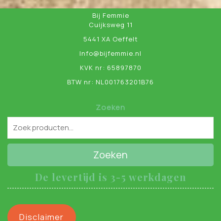
Bij Femmie
Cuijksweg 11
5441 XA Oeffelt
Info@bijfemmie.nl
KVK nr: 65897870
BTW nr: NL001763201B76
Zoeken
Zoeken
De levertijd is 3-5 werkdagen
Disclaimer