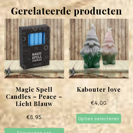
Gerelateerde producten
Magic Spell
Kabouter love
Candles – Peace –
€
4,00
Licht Blauw
Dit
€
6,95
Opties selecteren
prod
heef
meer
Toevoegen aan