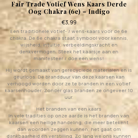
Fair Trade Votief Wens Kaars Derde
Oog Chakra (6e) – Indigo
€
3,99
Een traditionele votief- / wens-kaars voor de 6e
chakra. De 6e chakra staat symbool voor kennis,
wijsheid, intuïtie, verbeeldingskracht en
denkvermogen. Steek het kaarsje aan en
manifesteer / doe een wens!
Hij wordt gemaakt van gerecyclede materialen en is
geurloos. De brandduur van deze kaarsen kan
verhoogd worden door ze te branden in een votief
kaarsenhouder. Zonder glas branden ze ongeveer 10
uur.
Het branden van een kaars
In vele tradities op onze aarde is het branden van
kaarsen een heilige handeling, die meer betekent
dan woorden zeggen kunnen; het gaat om
dankbaarheid en verstilling. Zo lang we ons kunnen