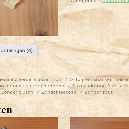
Categorieën:
Gedroogd fr
ordelingen (0)
geselecteerde, klasse I fruit, ✓ Ontbijten, snacken, bakk
rd door vriesdroogmethode, ✓ Gevriesdroogd fruit, ✓ K
✓ Zonder gluten, ✓ Zonder lactose, ✓ Zonder zout
ten