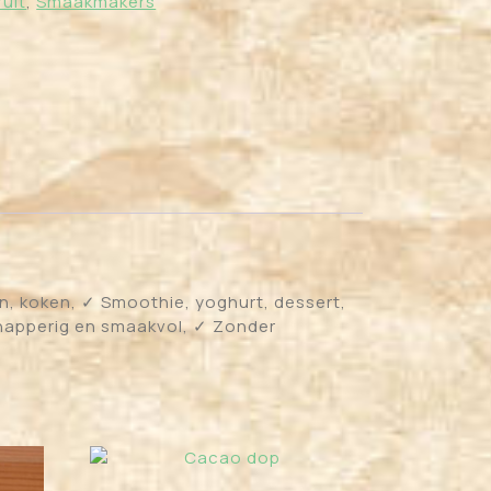
uit
,
Smaakmakers
en, koken, ✓ Smoothie, yoghurt, dessert,
napperig en smaakvol, ✓ Zonder