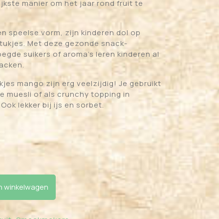
jkste manier om het jaar rond fruit te
n speelse vorm, zijn kinderen dol op
ukjes. Met deze gezonde snack-
gde suikers of aroma’s leren kinderen al
acken.
es mango zijn erg veelzijdig! Je gebruikt
de muesli of als crunchy topping in
ok lekker bij ijs en sorbet.
antal
 winkelwagen