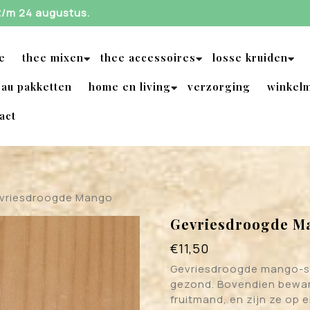
 t/m 24 augustus.
e
thee mixen
thee accessoires
losse kruiden
au pakketten
home en living
verzorging
winkel
act
vriesdroogde Mango
Gevriesdroogde M
€
11,50
Gevriesdroogde mango-st
gezond. Bovendien beware
fruitmand, en zijn ze op 