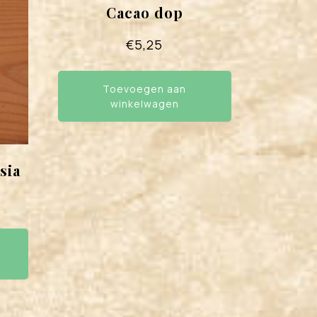
Cacao dop
€
5,25
Toevoegen aan
winkelwagen
sia