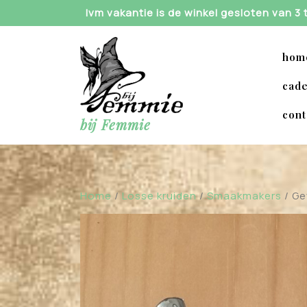
Skip
Ivm vakantie is de winkel gesloten van 3
to
content
hom
cade
cont
bij Femmie
Home
/
Losse kruiden
/
Smaakmakers
/ Ge