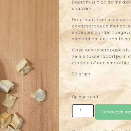
Daarom zijn ze de makkeli
snacken.
Door hun intense smaak e
gevriesdroogde mango-st
snoepjes zonder toegevoe
spelend om gezond te sn
Onze gevriesdroogde stukj
ze als tussendoortje, in 
granola of een smoothie. O
30 gram
Op voorraad
Gevriesdroogde Mango a
Toevoegen aan