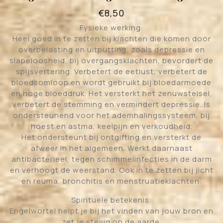
€
8,50
Fysieke werking:
Heel goed in te zetten bij klachten die komen door
overbelasting en uitputting, zoals depressie en
slapeloosheid, bij overgangsklachten, bevordert de
spijsvertering. Verbetert de eetlust, verbetert de
bloedsomloop en wordt gebruikt bij bloedarmoede
en hoge bloeddruk. Het versterkt het zenuwstelsel,
verbetert de stemming en vermindert depressie. Is
ondersteunend voor het ademhalingssysteem, bij
hoest en astma, keelpijn en verkoudheid.
Het ondersteunt bij ontgifting en versterkt de
afweer in het algemeen. Werkt daarnaast
antibacterieel, tegen schimmelinfecties in de darm
en verhoogt de weerstand. Ook in te zetten bij jicht
en reuma, bronchitis en menstruatieklachten.
Spirituele betekenis:
Engelwortel helpt je bij het vinden van jouw bron en
zet je stevig op de aarde.