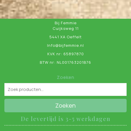
Bij Femmie
Cuijksweg 11
5441 XA Oeffelt
Info@bijfemmie.nl
KVK nr: 65897870
BTW nr: NL001763201B76
Zoeken
Zoeken
De levertijd is 3-5 werkdagen