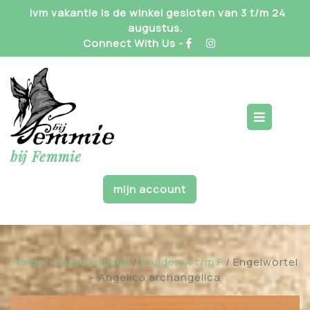
Skip
Ivm vakantie is de winkel gesloten van 3 t/m 24
to
augustus.
content
Connect With Us -
Op
But
bij Femmie
mijn account
Home
/
Losse kruiden
/
Kruiden A t/m F
/ Engelwortel
– Angelica archangelica