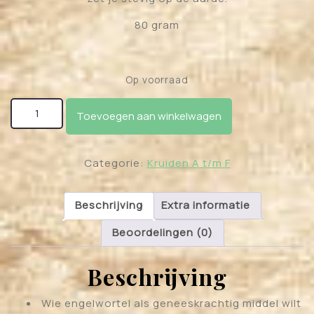
80 gram
Op voorraad
Engelwortel - Angelica archangelica aantal
Toevoegen aan winkelwagen
Categorie:
Kruiden A t/m F
Beschrijving
Extra informatie
Beoordelingen (0)
Beschrijving
Wie engelwortel als geneeskrachtig middel wilt