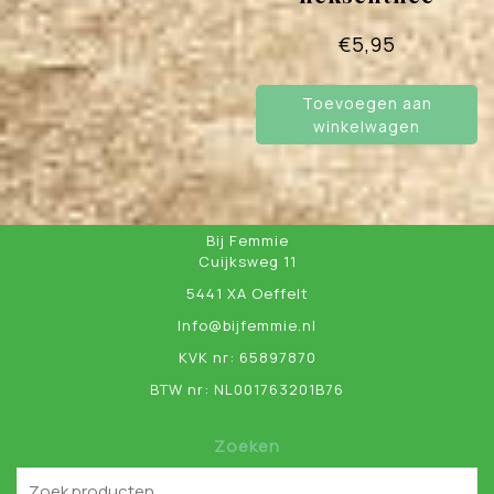
€
5,95
Toevoegen aan
winkelwagen
Bij Femmie
Cuijksweg 11
5441 XA Oeffelt
Info@bijfemmie.nl
KVK nr: 65897870
BTW nr: NL001763201B76
Zoeken