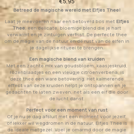
€
5,95
Betreed de magische wereld met Elfjes Thee!
Laat je meevoeren naar een betoverd bos met
Elfjes
Thee
, een delicate, bloemige blend die je hart
verwarmt en je zintuigen verfrist. De perfecte thee
om de magie van de natuur en de rust van de elfen in
je dagelijkse ritueel te brengen.
Een magische blend van kruiden
Met een zachte mix van goudsbloem, kaasjeskruid,
rozenblaadjes en een vleugje citroenverbena, is
deze thee een ware betovering. Het kalmerende
effect van deze kruiden helpt je ontspannen en je
gedachten te laten zweven, net als een elf die door
de lucht danst.
Perfect voor een moment van rust
Of je nu je dag afsluit met een moment voor jezelf,
of lekker wil wegdromen in de natuur, Elfjes Thee is
de ideale metgezel. Voel je omarmd door de magie