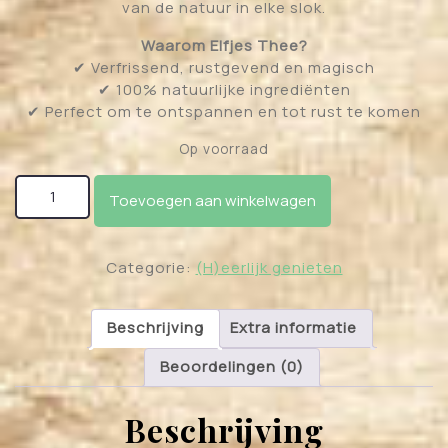
van de natuur in elke slok.
Waarom Elfjes Thee?
✔ Verfrissend, rustgevend en magisch
✔ 100% natuurlijke ingrediënten
✔ Perfect om te ontspannen en tot rust te komen
Op voorraad
Elfjes thee aantal
Toevoegen aan winkelwagen
Categorie:
(H)eerlijk genieten
Beschrijving
Extra informatie
Beoordelingen (0)
Beschrijving