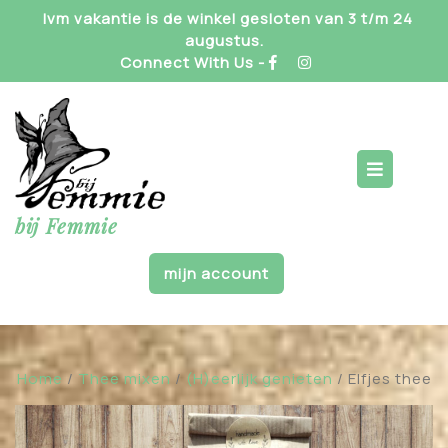
Skip
Ivm vakantie is de winkel gesloten van 3 t/m 24
to
augustus.
content
Connect With Us -
Op
But
bij Femmie
mijn account
Home
/
Thee mixen
/
(H)eerlijk genieten
/ Elfjes thee