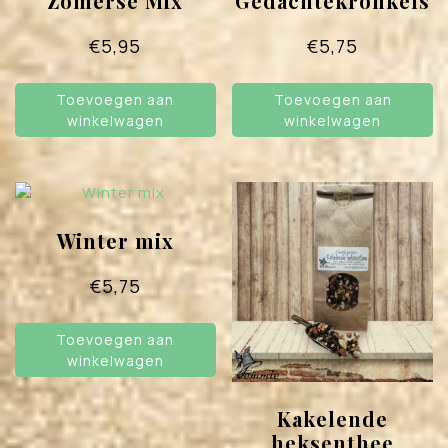
Zomerse Mix
Gedachtekronkels
€
5,95
€
5,75
Toevoegen aan
Toevoegen aan
winkelwagen
winkelwagen
Winter mix
€
5,75
Toevoegen aan
winkelwagen
Kakelende
heksenthee