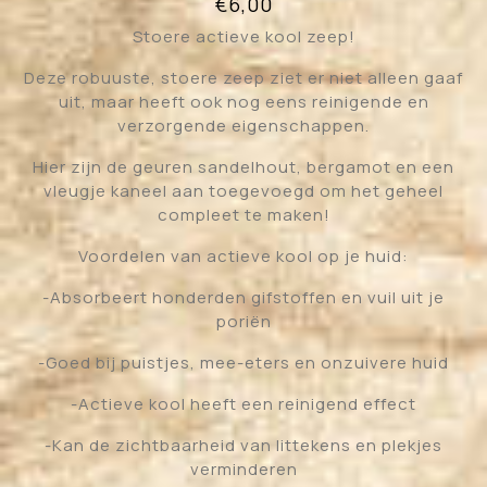
€
6,00
Stoere actieve kool zeep!
Deze robuuste, stoere zeep ziet er niet alleen gaaf
uit, maar heeft ook nog eens reinigende en
verzorgende eigenschappen.
Hier zijn de geuren sandelhout, bergamot en een
vleugje kaneel aan toegevoegd om het geheel
compleet te maken!
Voordelen van actieve kool op je huid:
-Absorbeert honderden gifstoffen en vuil uit je
poriën
-Goed bij puistjes, mee-eters en onzuivere huid
-Actieve kool heeft een reinigend effect
-Kan de zichtbaarheid van littekens en plekjes
verminderen