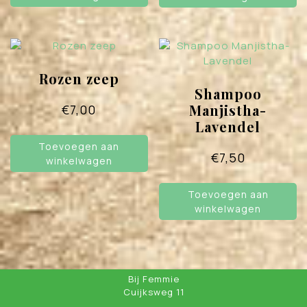
Rozen zeep
Shampoo
Manjistha-
€
7,00
Lavendel
Toevoegen aan
€
7,50
winkelwagen
Toevoegen aan
winkelwagen
Bij Femmie
Cuijksweg 11