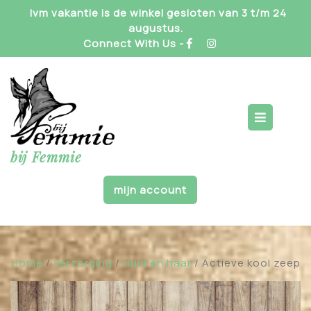
Skip
Ivm vakantie is de winkel gesloten van 3 t/m 24
to
augustus.
content
Connect With Us -
Op
But
bij Femmie
mijn account
Home
/
Verzorging
/
Huid en haar
/ Actieve kool zeep