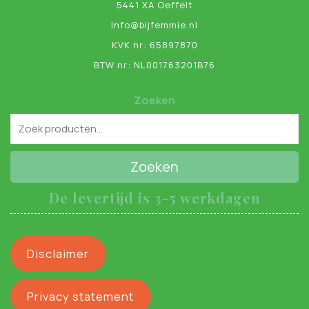
5441 XA Oeffelt
Info@bijfemmie.nl
KVK nr: 65897870
BTW nr: NL001763201B76
Zoeken
Zoeken
De levertijd is 3-5 werkdagen
Disclaimer
Privacy statement