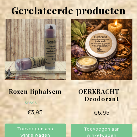
Gerelateerde producten
Rozen lipbalsem
OERKRACHT –
Deodorant
Gewaardee
€
3,95
€
6,95
rd
5.00
uit 5
Toevoegen aan
Toevoegen aan
winkelwagen
winkelwagen