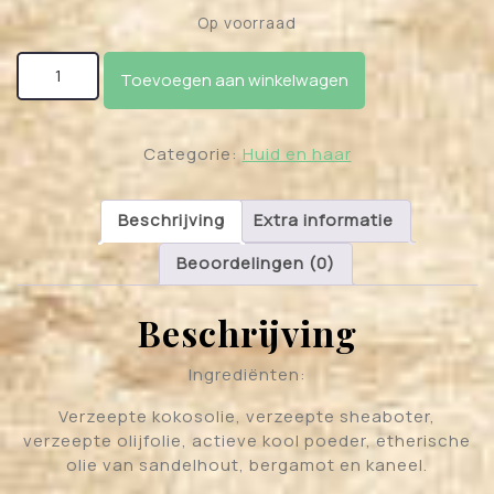
Op voorraad
Actieve kool zeep aantal
Toevoegen aan winkelwagen
Categorie:
Huid en haar
Beschrijving
Extra informatie
Beoordelingen (0)
Beschrijving
Ingrediënten:
Verzeepte kokosolie, verzeepte sheaboter,
verzeepte olijfolie, actieve kool poeder, etherische
olie van sandelhout, bergamot en kaneel.