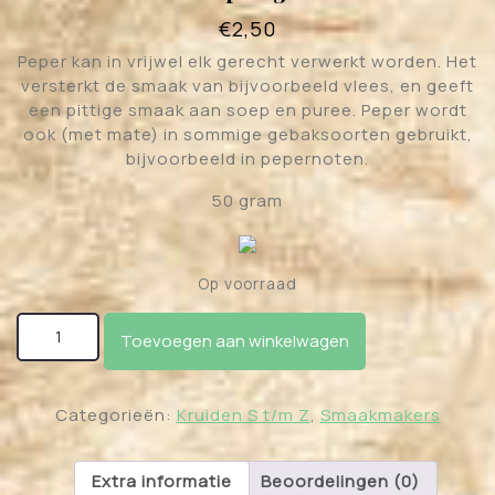
€
2,50
Peper kan in vrijwel elk gerecht verwerkt worden. Het
versterkt de smaak van bijvoorbeeld vlees, en geeft
een pittige smaak aan soep en puree. Peper wordt
ook (met mate) in sommige gebaksoorten gebruikt,
bijvoorbeeld in pepernoten.
50 gram
Op voorraad
Zwarte Peper gebroken aantal
Toevoegen aan winkelwagen
Categorieën:
Kruiden S t/m Z
,
Smaakmakers
Extra informatie
Beoordelingen (0)