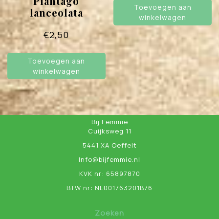
Plantago
Toevoegen aan
lanceolata
winkelwagen
€
2,50
Toevoegen aan
winkelwagen
Bij Femmie
Cuijksweg 11
5441 XA Oeffelt
Info@bijfemmie.nl
KVK nr: 65897870
BTW nr: NL001763201B76
Zoeken