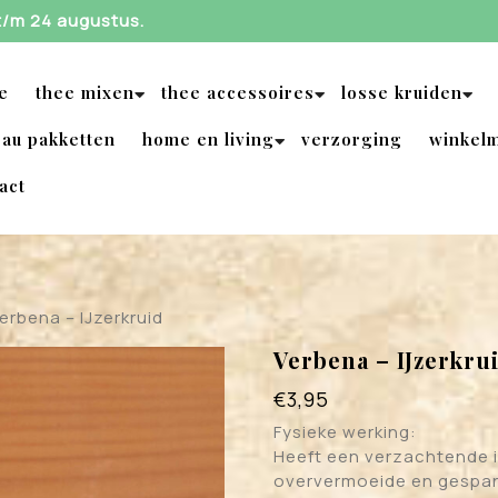
 t/m 24 augustus.
e
thee mixen
thee accessoires
losse kruiden
au pakketten
home en living
verzorging
winkel
act
erbena – IJzerkruid
Verbena – IJzerkru
€
3,95
Fysieke werking:
Heeft een verzachtende i
oververmoeide en gespan