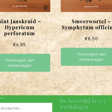
Sint Janskruid –
Smeerwortel –
Hypericum
Symphytum officin
perforatum
€
6,50
€
4,95
Toevoegen aan
winkelwagen
Toevoegen aan
winkelwagen
en
De levertijd is 3-5
werkdagen