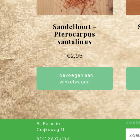
Sandelhout –
Pterocarpus
santalinus
€
2,95
Toevoegen aan
winkelwagen
Zoek
Bij Femmie
Cuijksweg 11
5441 XA Oeffelt