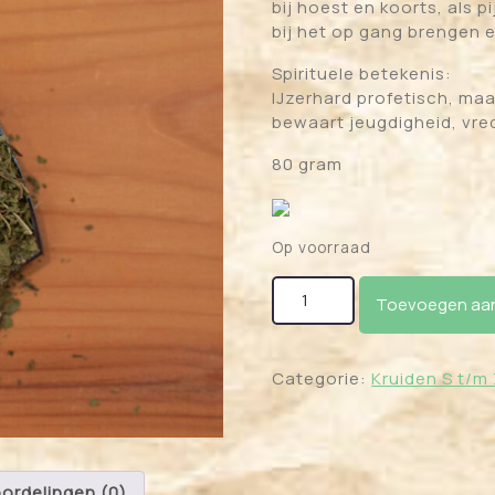
bij hoest en koorts, als pij
bij het op gang brengen 
Spirituele betekenis:
IJzerhard profetisch, maa
bewaart jeugdigheid, vred
80 gram
Op voorraad
Verbena - IJzerkruid aanta
Toevoegen aan
Categorie:
Kruiden S t/m
ordelingen (0)