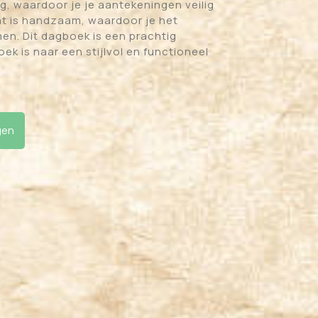
g, waardoor je je aantekeningen veilig
t is handzaam, waardoor je het
en. Dit dagboek is een prachtig
ek is naar een stijlvol en functioneel
 10 cm aantal
gen