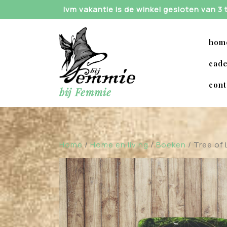
Skip
Ivm vakantie is de winkel gesloten van 3
to
content
hom
cade
cont
bij Femmie
Home
/
Home en living
/
Boeken
/ Tree of 