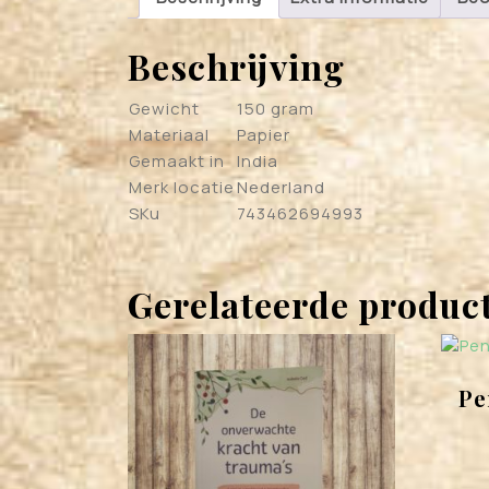
Beschrijving
Gewicht
150 gram
Materiaal
Papier
Gemaakt in
India
Merk locatie
Nederland
SKu
743462694993
Gerelateerde produc
Pe