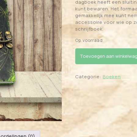
dagboek heeft een sluitin
kunt bewaren. Het formaa
gemakkelijk mee kunt nem
accessoire voor wie op zo
schrijfboek.
Op voorraad
Tree of Life dagboek 15 x
Toevoegen aan winkelwa
Categorie:
Boeken
ordelingen (0)