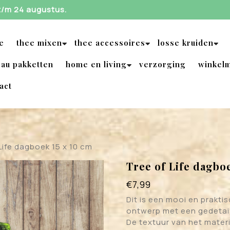
 t/m 24 augustus.
e
thee mixen
thee accessoires
losse kruiden
au pakketten
home en living
verzorging
winkel
act
Life dagboek 15 x 10 cm
Tree of Life dagbo
€
7,99
Dit is een mooi en prakti
ontwerp met een gedetai
De textuur van het materi