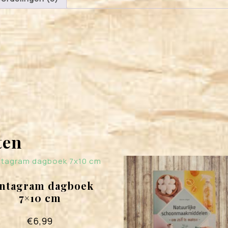
ten
ntagram dagboek
7×10 cm
€
6,99