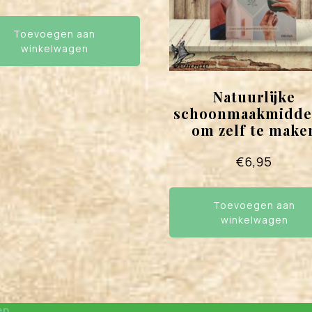
Toevoegen aan
winkelwagen
Natuurlijke
schoonmaakmidde
om zelf te make
€
6,95
Toevoegen aan
winkelwagen
en