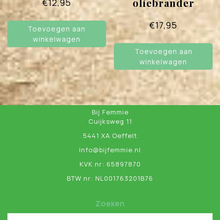
oliebrander
€
12,95
€
17,95
Toevoegen aan
winkelwagen
Toevoegen aan
winkelwagen
Bij Femmie
Cuijksweg 11
5441 XA Oeffelt
Info@bijfemmie.nl
KVK nr: 65897870
BTW nr: NL001763201B76
Zoeken