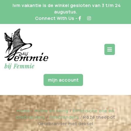
Skip
Ivm vakantie is de winkel gesloten van 3 t/m 24
to
augustus.
content
Connect With Us -
Op
But
bij Femmie
mijn account
Home
/
Home en living
/
Etherische olie en
oliebranders
/
Oliebranders
/ Roze theepot
Geurbrander met deksel