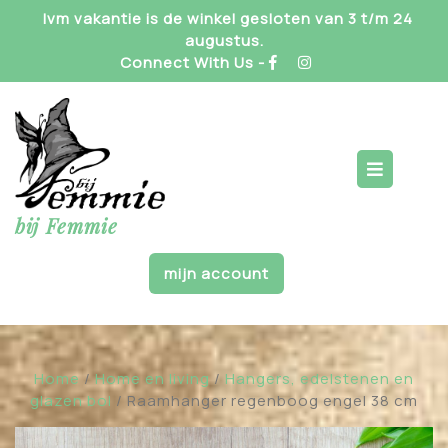
Skip
Ivm vakantie is de winkel gesloten van 3 t/m 24
to
augustus.
content
Connect With Us -
Op
But
bij Femmie
mijn account
Home
/
Home en living
/
Hangers, edelstenen en
glazen bol
/ Raamhanger regenboog engel 38 cm