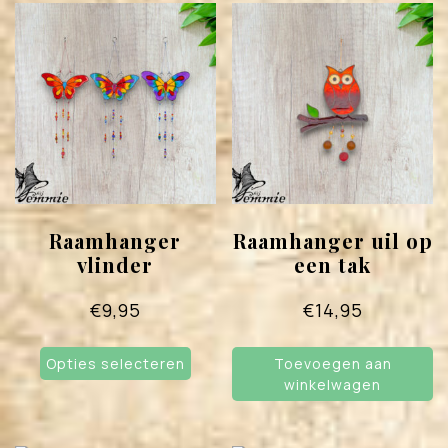
Raamhanger
Raamhanger uil op
vlinder
een tak
€
9,95
€
14,95
Dit
Opties selecteren
product
Toevoegen aan
winkelwagen
heeft
meerdere
variaties.