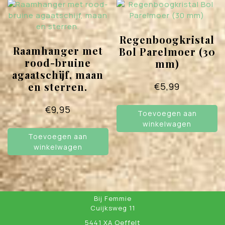
Deze
optie
kan
gekozen
Regenboogkristal
worden
Raamhanger met
Bol Parelmoer (30
op
rood-bruine
mm)
de
agaatschijf, maan
productpagina
en sterren.
€
5,99
€
9,95
Toevoegen aan
winkelwagen
Toevoegen aan
winkelwagen
Bij Femmie
Cuijksweg 11
5441 XA Oeffelt