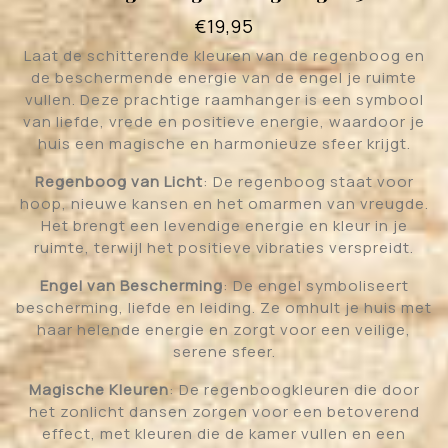
€
19,95
Laat de schitterende kleuren van de regenboog en
de beschermende energie van de engel je ruimte
vullen. Deze prachtige raamhanger is een symbool
van liefde, vrede en positieve energie, waardoor je
huis een magische en harmonieuze sfeer krijgt.
Regenboog van Licht
: De regenboog staat voor
hoop, nieuwe kansen en het omarmen van vreugde.
Het brengt een levendige energie en kleur in je
ruimte, terwijl het positieve vibraties verspreidt.
Engel van Bescherming
: De engel symboliseert
bescherming, liefde en leiding. Ze omhult je huis met
haar helende energie en zorgt voor een veilige,
serene sfeer.
Magische Kleuren
: De regenboogkleuren die door
het zonlicht dansen zorgen voor een betoverend
effect, met kleuren die de kamer vullen en een