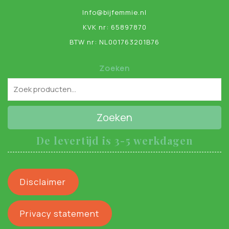
Info@bijfemmie.nl
KVK nr: 65897870
BTW nr: NL001763201B76
Zoeken
Zoeken
De levertijd is 3-5 werkdagen
Disclaimer
Privacy statement