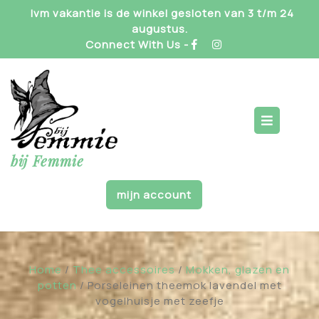
Skip
Ivm vakantie is de winkel gesloten van 3 t/m 24
to
augustus.
content
Connect With Us -
Op
But
bij Femmie
mijn account
Home
/
Thee accessoires
/
Mokken, glazen en
potten
/ Porseleinen theemok lavendel met
vogelhuisje met zeefje