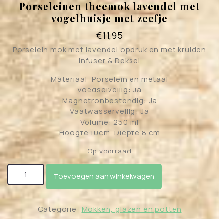
Porseleinen theemok lavendel met
vogelhuisje met zeefje
€
11,95
Porselein mok met lavendel opdruk en met kruiden
infuser & Deksel
Materiaal: Porselein en metaal
Voedselveilig: Ja
Magnetronbestendig: Ja
Vaatwasserveilig: Ja
Volume: 250 ml
Hoogte 10cm Diepte 8 cm
Op voorraad
Porseleinen theemok lavendel met vogelhuisje met
Toevoegen aan winkelwagen
zeefje aantal
Categorie:
Mokken, glazen en potten