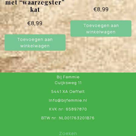
met “waarzegster”
kat
€
8,99
€
8,99
Toevoegen aan
winkelwagen
Toevoegen aan
winkelwagen
Bij Femmie
Cuijksweg 11
5441 XA Oeffelt
Info@bijfemmie.nl
KVK nr: 65897870
BTW nr: NL001763201B76
Zoeken