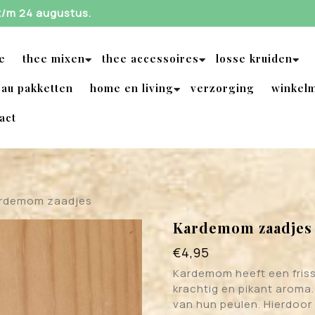
 t/m 24 augustus.
e
thee mixen
thee accessoires
losse kruiden
au pakketten
home en living
verzorging
winkel
act
ardemom zaadjes
Kardemom zaadjes
€
4,95
Kardemom heeft een fris
krachtig en pikant arom
van hun peulen. Hierdoor