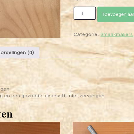
Kardemom zaadjes aanta
Toevoegen aan
Categorie:
Smaakmakers
ordelingen (0)
uden
g en een gezonde levensstijl niet vervangen
ten