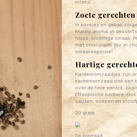
intens.
Zoete gerechten
In koekjes en gebak zorg
kruidig aroma. In dessert
frisse, bloemige smaak. 
met chocolade (bv. in c
smaakexplosie!
Hartige gerecht
Kardemomzaadjes zijn erg 
kardemomzaad ook een be
over de hele wereld, zoa
Ethiopische berbere. Ook 
sauzen, soepen en stoof
20 gram
Op voorraad