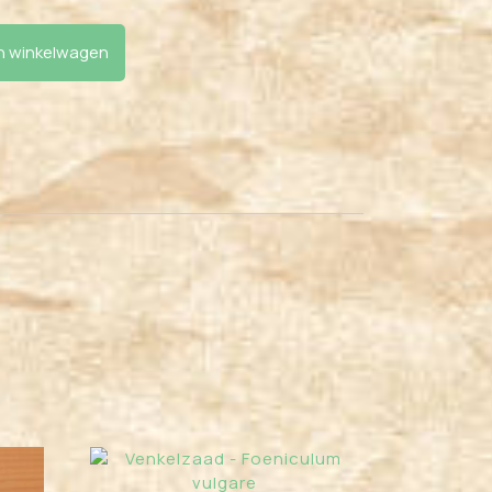
l
 winkelwagen