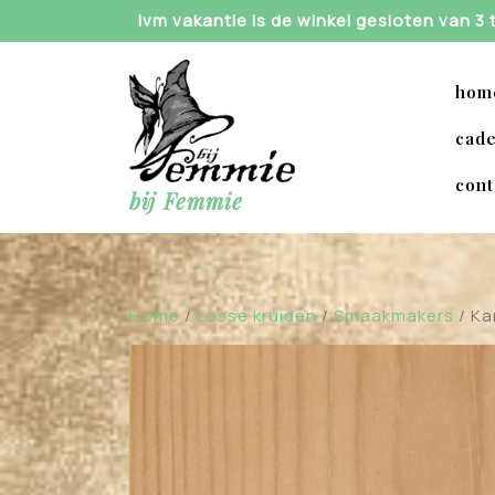
Skip
Ivm vakantie is de winkel gesloten van 3
to
content
hom
cade
cont
bij Femmie
Home
/
Losse kruiden
/
Smaakmakers
/ K