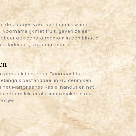
en de zaadjes voor een heerlijk warm,
s, voornamelijk met fruit, geven ze een
Probeer ook eens kardemom in combinatie
hocolademelk) voor een echte
en
populair in curries. Daarnaast is
langrijk bestanddeel in kruidenmixen
ls het Marrokaanse Ras el hanout en het
is het erg lekker als smaakmaker in o.a.
potjes.