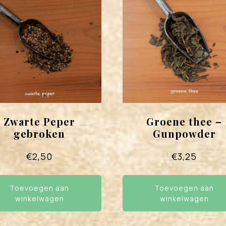
Zwarte Peper
Groene thee –
gebroken
Gunpowder
€
2,50
€
3,25
Toevoegen aan
Toevoegen aan
winkelwagen
winkelwagen