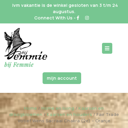
Skip
Ivm vakantie is de winkel gesloten van 3 t/m 24
to
augustus.
content
Connect With Us -
Op
But
bij Femmie
mijn account
Home
/
Home en living
/
Kaarsen en
droogbloemen
/
Kaarsen en houders
/ Fair Trade
Votief Wens Sacraal Chakra (2e) – Oranje