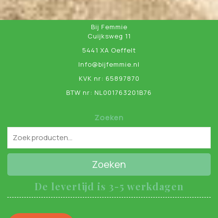
Bij Femmie
Cuijksweg 11
5441 XA Oeffelt
Info@bijfemmie.nl
KVK nr: 65897870
BTW nr: NL001763201B76
Zoeken
Zoeken
De levertijd is 3-5 werkdagen