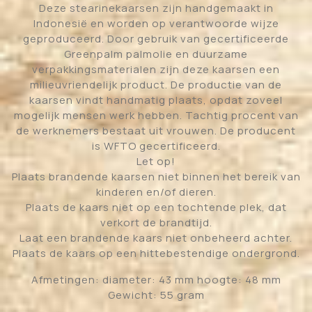
Deze stearinekaarsen zijn handgemaakt in
Indonesië en worden op verantwoorde wijze
geproduceerd. Door gebruik van gecertificeerde
Greenpalm palmolie en duurzame
verpakkingsmaterialen zijn deze kaarsen een
milieuvriendelijk product. De productie van de
kaarsen vindt handmatig plaats, opdat zoveel
mogelijk mensen werk hebben. Tachtig procent van
de werknemers bestaat uit vrouwen. De producent
is WFTO gecertificeerd.
Let op!
Plaats brandende kaarsen niet binnen het bereik van
kinderen en/of dieren.
Plaats de kaars niet op een tochtende plek, dat
verkort de brandtijd.
Laat een brandende kaars niet onbeheerd achter.
Plaats de kaars op een hittebestendige ondergrond.
Afmetingen: diameter: 43 mm hoogte: 48 mm
Gewicht: 55 gram