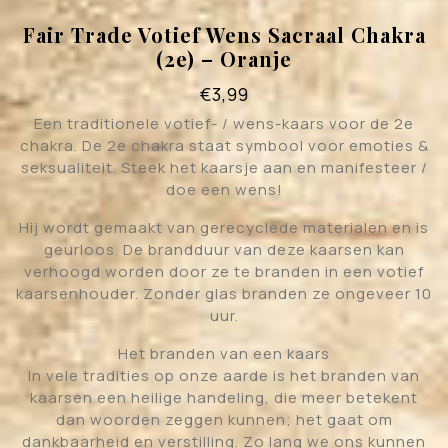
Fair Trade Votief Wens Sacraal Chakra
(2e) – Oranje
€
3,99
Een traditionele votief- / wens-kaars voor de 2e
chakra. De 2e chakra staat symbool voor emoties &
seksualiteit. Steek het kaarsje aan en manifesteer /
doe een wens!
Hij wordt gemaakt van gerecyclede materialen en is
geurloos. De brandduur van deze kaarsen kan
verhoogd worden door ze te branden in een votief
kaarsenhouder. Zonder glas branden ze ongeveer 10
uur.
Het branden van een kaars
In vele tradities op onze aarde is het branden van
kaarsen een heilige handeling, die meer betekent
dan woorden zeggen kunnen; het gaat om
dankbaarheid en verstilling. Zo lang we ons kunnen