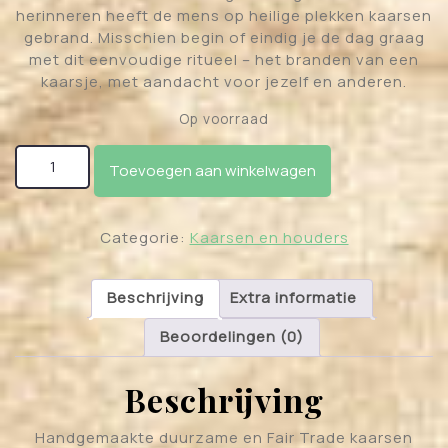
herinneren heeft de mens op heilige plekken kaarsen
gebrand. Misschien begin of eindig je de dag graag
met dit eenvoudige ritueel – het branden van een
kaarsje, met aandacht voor jezelf en anderen.
Op voorraad
Fair Trade Votief Wens Sacraal Chakra (2e) – Oranje
Toevoegen aan winkelwagen
aantal
Categorie:
Kaarsen en houders
Beschrijving
Extra informatie
Beoordelingen (0)
Beschrijving
Handgemaakte duurzame en Fair Trade kaarsen