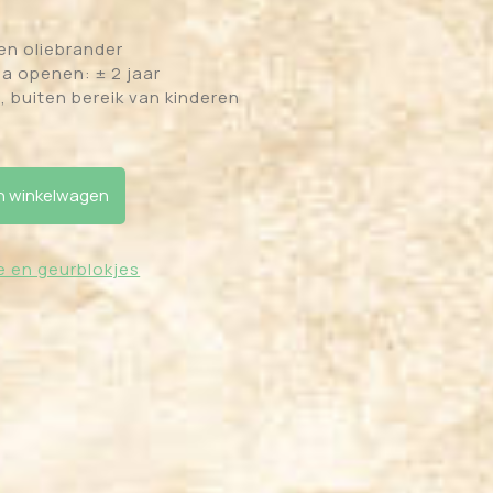
 en oliebrander
a openen: ± 2 jaar
, buiten bereik van kinderen
el aantal
 winkelwagen
e en geurblokjes