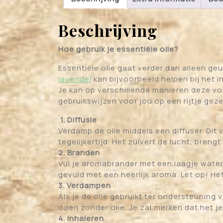
Beschrijving
Hoe gebruik je essentiële olie?
Essentiële olie gaat verder dan alleen g
lavendel
kan bijvoorbeeld helpen bij het i
Je kan op verschillende manieren deze vo
gebruikswijzen voor jou op een rijtje geze
1. Diffusie
Verdamp de olie middels een diffuser. Di
tegelijkertijd. Het zuivert de lucht, brengt
2. Branden
Vul je aromabrander met een laagje water, 
gevuld met een heerlijk aroma. Let op! Het
3. Verdampen
Als je de olie gebruikt ter ondersteuning
doen zonder olie. Je zal merken dat het je
4. Inhaleren