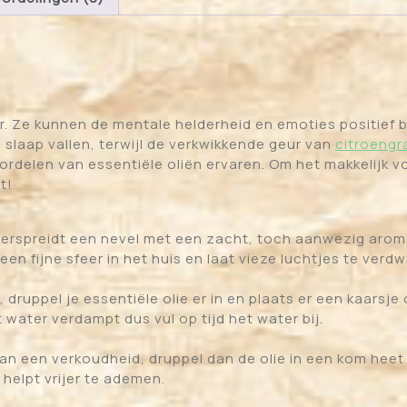
eur. Ze kunnen de mentale helderheid en emoties positief
n slaap vallen, terwijl de verkwikkende geur van
citroengr
ordelen van essentiële oliën ervaren. Om het makkelijk 
t!
t verspreidt een nevel met een zacht, toch aanwezig aro
 een fijne sfeer in het huis en laat vieze luchtjes te verdw
druppel je essentiële olie er in en plaats er een kaarsje
 water verdampt dus vul op tijd het water bij.
 van een verkoudheid, druppel dan de olie in een kom heet
 helpt vrijer te ademen.