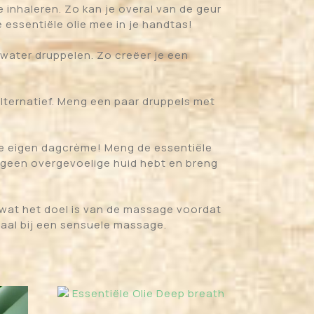
e inhaleren. Zo kan je overal van de geur
 essentiële olie mee in je handtas!
 water druppelen. Zo creëer je een
 alternatief. Meng een paar druppels met
 je eigen dagcrème! Meng de essentiële
je geen overgevoelige huid hebt en breng
 wat het doel is van de massage voordat
deaal bij een sensuele massage.