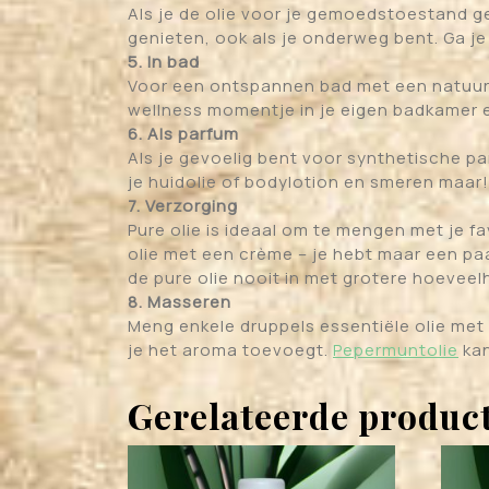
Als je de olie voor je gemoedstoestand geb
genieten, ook als je onderweg bent. Ga je
5. In bad
Voor een ontspannen bad met een natuurlij
wellness momentje in je eigen badkamer e
6. Als parfum
Als je gevoelig bent voor synthetische par
je huidolie of bodylotion en smeren maar! 
7. Verzorging
Pure olie is ideaal om te mengen met je 
olie met een crème – je hebt maar een paa
de pure olie nooit in met grotere hoevee
8. Masseren
Meng enkele druppels essentiële olie me
je het aroma toevoegt.
Pepermuntolie
kan
Gerelateerde produc