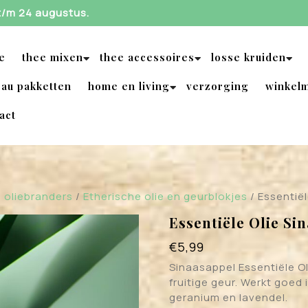
 t/m 24 augustus.
e
thee mixen
thee accessoires
losse kruiden
au pakketten
home en living
verzorging
winkel
act
n oliebranders
/
Etherische olie en geurblokjes
/ Essentiël
Essentiële Olie Si
€
5,99
Sinaasappel Essentiële O
fruitige geur. Werkt goed
geranium en lavendel.