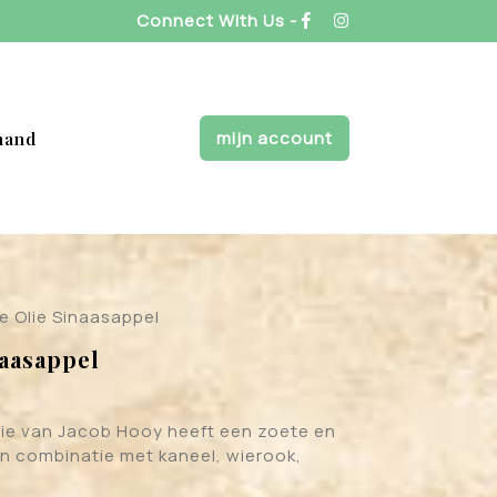
Connect With Us -
mijn account
mand
e Olie Sinaasappel
naasappel
lie van Jacob Hooy heeft een zoete en
 in combinatie met kaneel, wierook,