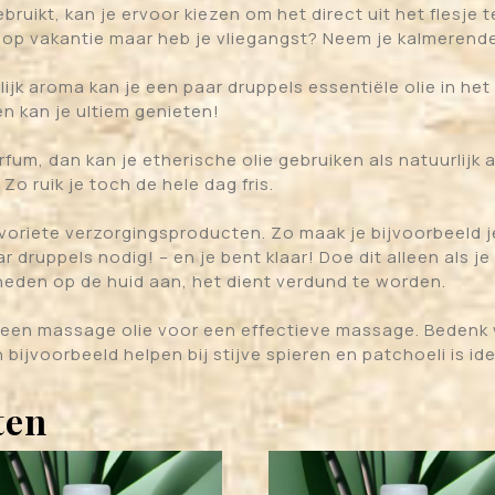
ruikt, kan je ervoor kiezen om het direct uit het flesje t
 op vakantie maar heb je vliegangst? Neem je kalmerende
k aroma kan je een paar druppels essentiële olie in het
n kan je ultiem genieten!
fum, dan kan je etherische olie gebruiken als natuurlijk
Zo ruik je toch de hele dag fris.
favoriete verzorgingsproducten. Zo maak je bijvoorbeeld
r druppels nodig! – en je bent klaar! Doe dit alleen als 
lheden op de huid aan, het dient verdund te worden.
t een massage olie voor een effectieve massage. Bedenk
 bijvoorbeeld helpen bij stijve spieren en patchoeli is i
ten