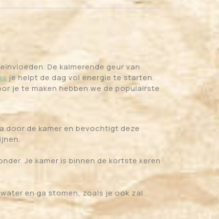
 beïnvloeden. De kalmerende geur van
as
je helpt de dag vol energie te starten.
voor je te maken hebben we de populairste
ma door de kamer en bevochtigt deze
ijnen.
 onder. Je kamer is binnen de kortste keren
 water en ga stomen, zoals je ook zal