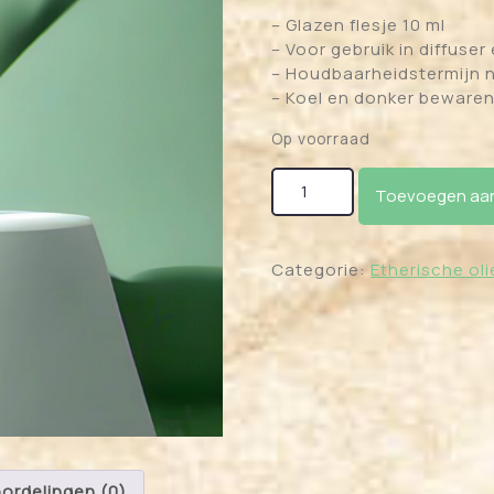
– Glazen flesje 10 ml
– Voor gebruik in diffuser
– Houdbaarheidstermijn n
– Koel en donker bewaren
Op voorraad
Essentiële Olie Sinaasapp
Toevoegen aan
Categorie:
Etherische oli
ordelingen (0)