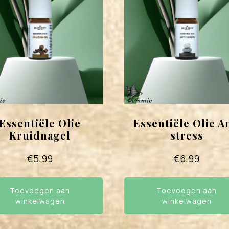
Essentiële Olie
Essentiële Olie A
Kruidnagel
stress
€
5,99
€
6,99
Toevoegen aan
Toevoegen aan
winkelwagen
winkelwagen