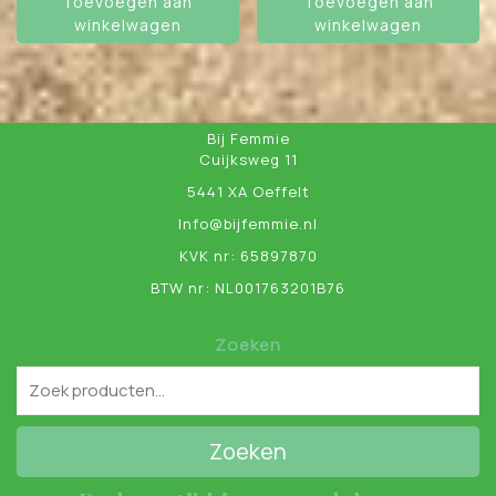
Toevoegen aan
Toevoegen aan
winkelwagen
winkelwagen
Bij Femmie
Cuijksweg 11
5441 XA Oeffelt
Info@bijfemmie.nl
KVK nr: 65897870
BTW nr: NL001763201B76
Zoeken
Zoeken