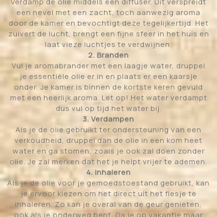
Verdamp de olie middels een diffuser. Dit verspreidt
een nevel met een zacht, toch aanwezig aroma
door de kamer en bevochtigt deze tegelijkertijd. Het
zuivert de lucht, brengt een fijne sfeer in het huis en
laat vieze luchtjes te verdwijnen.
2. Branden
Vul je aromabrander met een laagje water, druppel
je essentiële olie er in en plaats er een kaarsje
onder. Je kamer is binnen de kortste keren gevuld
met een heerlijk aroma. Let op! Het water verdampt
dus vul op tijd het water bij.
3. Verdampen
Als je de olie gebruikt ter ondersteuning van een
verkoudheid, druppel dan de olie in een kom heet
water en ga stomen, zoals je ook zal doen zonder
olie. Je zal merken dat het je helpt vrijer te ademen.
4. Inhaleren
Als je de olie voor je gemoedstoestand gebruikt, kan
je ervoor kiezen om het direct uit het flesje te
inhaleren. Zo kan je overal van de geur genieten,
ook als je onderweg bent. Ga je op vakantie maar