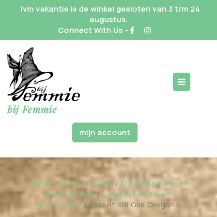
Skip
Ivm vakantie is de winkel gesloten van 3 t/m 24
to
augustus.
content
Connect With Us -
Op
But
bij Femmie
mijn account
Home
/
Home en living
/
Etherische olie en
oliebranders
/
Etherische olie en
geurblokjes
/ Essentiële Olie Oregano