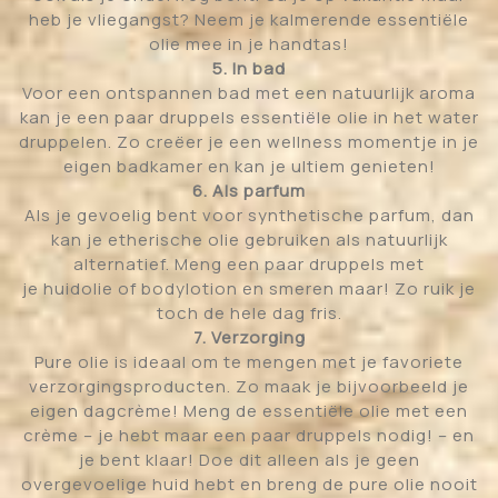
heb je vliegangst? Neem je kalmerende essentiële
olie mee in je handtas!
5. In bad
Voor een ontspannen bad met een natuurlijk aroma
kan je een paar druppels essentiële olie in het water
druppelen. Zo creëer je een wellness momentje in je
eigen badkamer en kan je ultiem genieten!
6. Als parfum
Als je gevoelig bent voor synthetische parfum, dan
kan je etherische olie gebruiken als natuurlijk
alternatief. Meng een paar druppels met
je huidolie of bodylotion en smeren maar! Zo ruik je
toch de hele dag fris.
7. Verzorging
Pure olie is ideaal om te mengen met je favoriete
verzorgingsproducten. Zo maak je bijvoorbeeld je
eigen dagcrème! Meng de essentiële olie met een
crème – je hebt maar een paar druppels nodig! – en
je bent klaar! Doe dit alleen als je geen
overgevoelige huid hebt en breng de pure olie nooit