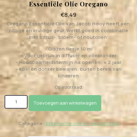
Essentiële Olie Oregano
€
8,49
Oregano Essentiële Olie van Jacob Hooy heeft een
pittige en kruidige geur. Werkt goed in combinatie
met citrus-, bloem- of houtoliën.
– Glazen flesje 10 ml
– Voor gebruik in diffuser en oliebrander
– Houdbaarheidstermijn na openen: ± 2 jaar
– Koel en donker bewaren, buiten bereik van
kinderen
Op voorraad
Essentiële Olie Oregano aantal
Toevoegen aan winkelwagen
Categorie:
Etherische olie en geurblokjes